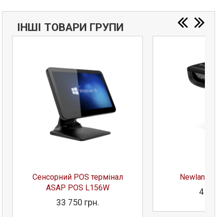
ІНШІ ТОВАРИ ГРУПИ
Сенсорний POS термінал
Newland H
ASAP POS L156W
4 23
33 750 грн.