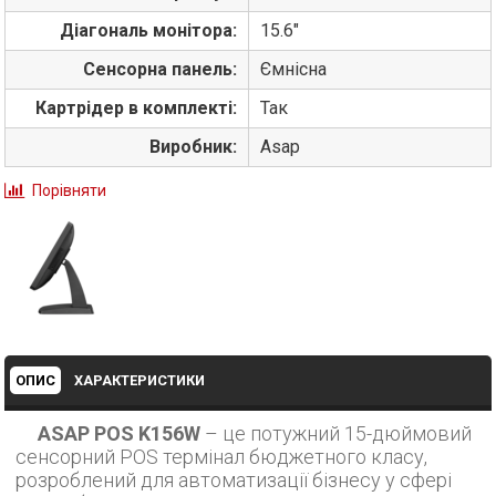
Діагональ монітора:
15.6"
Сенсорна панель:
Ємнісна
Картрідер в комплекті:
Так
Виробник:
Asap
Порівняти
ОПИС
ХАРАКТЕРИСТИКИ
ASAP POS K156W
– це потужний 15-дюймовий
сенсорний POS термінал бюджетного класу,
розроблений для автоматизації бізнесу у сфері