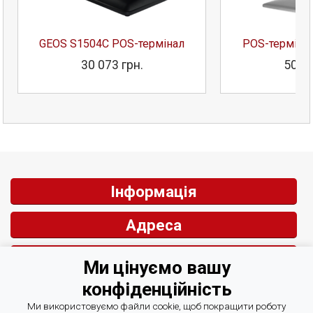
GEOS S1504C POS-термінал
POS-терміна
30 073 грн.
50 65
Інформація
Адреса
Контакти
Ми цінуємо вашу
конфіденційність
Зворотній зв'язок
Ми використовуємо файли cookie, щоб покращити роботу