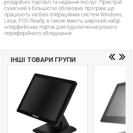
роздрібної торгівлі та надання послуг. Пристрій
сумісний з більшістю облікових програм, що
працюють на базі операційних систем Windows,
Linux, POS Ready, а також мають широкий набір
інтерфейсних портів для підключення різного
периферійного обладнання.
ІНШІ ТОВАРИ ГРУПИ