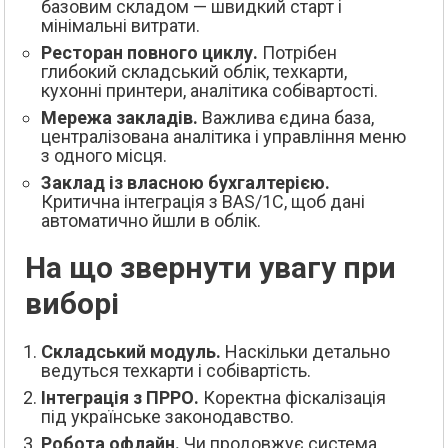
базовим складом — швидкий старт і
мінімальні витрати.
Ресторан повного циклу.
Потрібен
глибокий складський облік, техкарти,
кухонні принтери, аналітика собівартості.
Мережа закладів.
Важлива єдина база,
централізована аналітика і управління меню
з одного місця.
Заклад із власною бухгалтерією.
Критична інтеграція з BAS/1С, щоб дані
автоматично йшли в облік.
На що звернути увагу при
виборі
Складський модуль.
Наскільки детально
ведуться техкарти і собівартість.
Інтеграція з ПРРО.
Коректна фіскалізація
під українське законодавство.
Робота офлайн.
Чи продовжує система