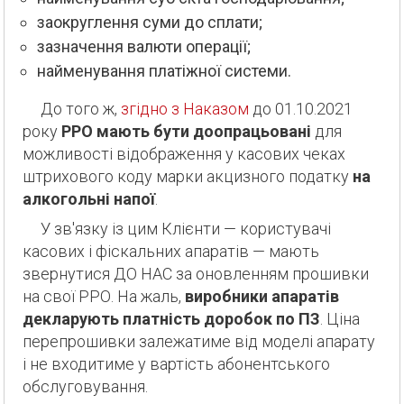
заокруглення суми до сплати;
зазначення валюти операції;
найменування платіжної системи.
До того ж,
згідно з Наказом
до 01.10.2021
року
РРО мають бути доопрацьовані
для
можливості відображення у касових чеках
штрихового коду марки акцизного податку
на
алкогольні напої
.
У зв'язку із цим Клієнти — користувачі
касових і фіскальних апаратів — мають
звернутися ДО НАС за оновленням прошивки
на свої РРО. На жаль,
виробники апаратів
декларують платність доробок по ПЗ
. Ціна
перепрошивки залежатиме від моделі апарату
і не входитиме у вартість абонентського
обслуговування.