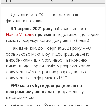
До уваги всіх ФОП — користувачів
фіскальної техніки!
З 1 серпня 2021 року
набирає чинності
Наказ Мінфіну
про зміни
щодо вимог до форми
і змісту розрахункових документів (чеків).
Таким чином, до 1 серпня 2021 року РРО
обов'язково мають бути доопрацьовані їх
виробниками для можливості виконання
вимог щодо форми і змісту розрахункових
документів/електронних розрахункових
документів, які формують РРО.
РРО мають бути доопрацьовані на
програмному рівні
для відображення у
касових чеках:
найменування суб'єкта господарювання;