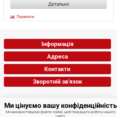
Детально
Порівняти
Інформація
Адреса
Контакти
Зворотній зв'язок
© СІРІУС Центр Автоматизації 2007-2026
Курси валют Мінфін
Ми цінуємо вашу конфіденційність
Ми використовуємо файли cookie, щоб покращити роботу нашого
сайту.