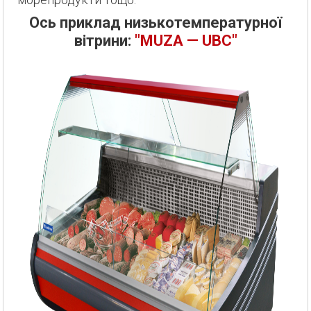
Ось приклад низькотемпературної
вітрини:
"MUZA — UBC"