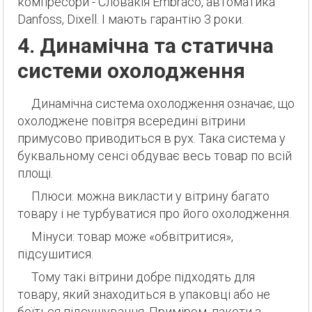
компресори - Словакія Embraco, автоматика
Danfoss, Dixell. І мають гарантію 3 роки.
4. Динамічна та статична
системи охолодження
Динамічна система охолодження означає, що
охолоджене повітря всередині вітрини
примусово приводиться в рух. Така система у
буквальному сенсі обдуває весь товар по всій
площі.
Плюси: можна викласти у вітрину багато
товару і не турбуватися про його охолодження.
Мінуси: товар може «обвітритися»,
підсушитися.
Тому такі вітрини добре підходять для
товару, який знаходиться в упаковці або не
боїться підсушування. Приміром, пакети з