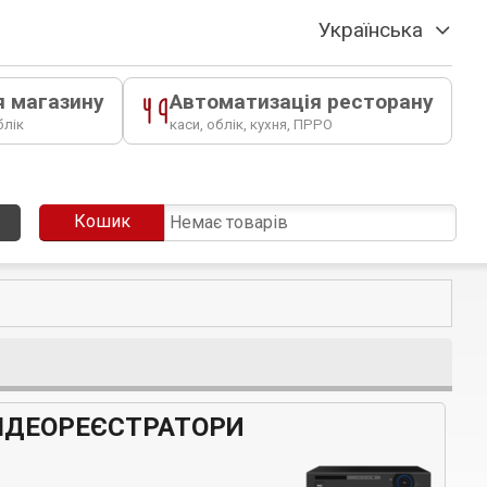
Українська
я магазину
Автоматизація ресторану
блік
каси, облік, кухня, ПРРО
Кошик
Немає товарів
ІДЕОРЕЄСТРАТОРИ