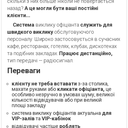
скільки з них більше ніколи не повертається
назад?
А це могли бути ваші постійні
клієнти...
Система
виклику офіціанта
служить для
швидкого
виклику
обслуговуючого
персоналу. Широко застосовується в сучасних
кафе, ресторанах, готелях, клубах, дискотеках
та подібних закладах.
Працює дистанційно,
тип передачі — радіосигнал.
Переваги
клієнту не треба вставати
з-за столика,
махати руками або
кликати офіціанта,
це
особливо незручно в умовах шуму, великої
кількості відвідувачів або при великій
площі закладу
система виклику офіціантів актуальна
для
VIP-залів
та
VIP-кабінок
відвідувачі частіше
роблять