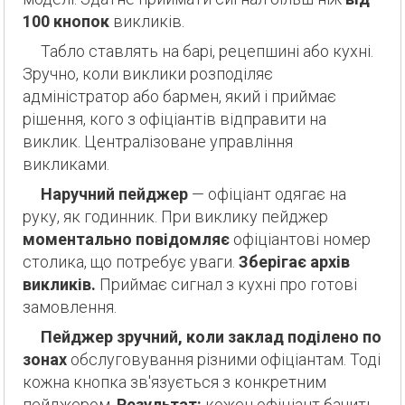
100 кнопок
викликів.
Табло ставлять на барі, рецепшині або кухні.
Зручно, коли виклики розподіляє
адміністратор або бармен, який і приймає
рішення, кого з офіціантів відправити на
виклик. Централізоване управління
викликами.
Наручний пейджер
— офіціант одягає на
руку, як годинник. При виклику пейджер
моментально повідомляє
офіціантові номер
столика, що потребує уваги.
Зберігає архів
викликів.
Приймає сигнал з кухні про готові
замовлення.
Пейджер зручний,
коли заклад поділено по
зонах
обслуговування різними офіціантам. Тоді
кожна кнопка зв'язується з конкретним
пейджером.
Результат:
кожен офіціант бачить