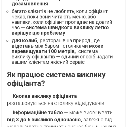
дозамовлення
багато клієнтів не люблять, коли офіціант
чекає, поки вони читають меню, або
навпаки, коли офіціант пропадає на довгий
час —
система швидкого виклику легко
вирішує цю проблему
для колиб,
ресторанів на природі, де
відстань
між баром і столиками
може
перевищувати 100 метрів,
система
виклику офіціантів — єдиний спосіб надати
вашим клієнтам якісний сервіс
Як працює система виклику
офіціанта?
Кнопка виклику офіціанта
—
розташовується на столику відвідувачів
Інформаційне табло
— може висвічувати
від 3 до 6 викликів одночасно,
залежно від
моделі. Здатне приймати сигнал більш ніж
від