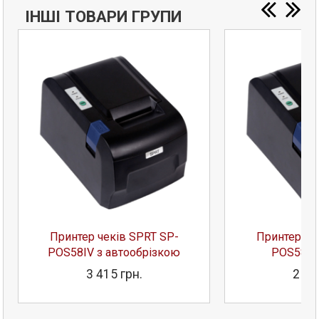
ІНШІ ТОВАРИ ГРУПИ
Принтер чеків SPRT SP-
Принтер че
POS58IV з автообрізкою
POS58IV
3 415 грн.
2 73