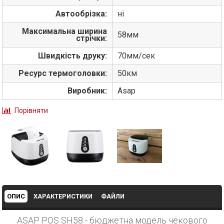
Автообрізка:
ні
Максимальна ширина
58мм
стрічки:
Швидкість друку:
70мм/сек
Ресурс термоголовки:
50км
Виробник:
Asap
Порівняти
ОПИС
ХАРАКТЕРИСТИКИ
ФАЙЛИ
ASAP POS SH58 - бюджетна модель чекового