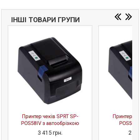
ІНШІ ТОВАРИ ГРУПИ
Принтер чеків SPRT SP-
Принтер че
POS58IV з автообрізкою
POS58IV
3 415 грн.
2 73