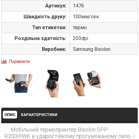
Артикул:
1476
Швидкість друку:
100мм/сек
Тип етикетки:
термо
Роздільна здатність:
203dpi
Виробник:
Sаmsung Bixolon
Порівняти
ОПИС
ХАРАКТЕРИСТИКИ
Мобільний термопринтер Bixolon SPP-
R200IIIWK в ударостійкому прогумованому пило- і