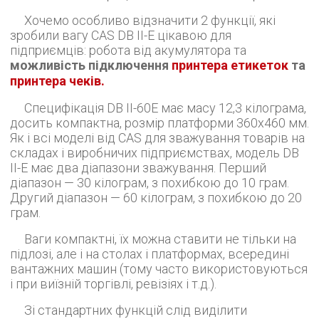
Хочемо особливо відзначити 2 функції, які
зробили вагу CAS DB II-E цікавою для
підприємців: робота від акумулятора та
можливість підключення
принтера етикеток
та
принтера чеків.
Специфікація DB II-60E має масу 12,3 кілограма,
досить компактна, розмір платформи 360х460 мм.
Як і всі моделі від CAS для зважування товарів на
складах і виробничих підприємствах, модель DB
II-E має два діапазони зважування. Перший
діапазон — 30 кілограм, з похибкою до 10 грам.
Другий діапазон — 60 кілограм, з похибкою до 20
грам.
Ваги компактні, їх можна ставити не тільки на
підлозі, але і на столах і платформах, всередині
вантажних машин (тому часто використовуються
і при виїзній торгівлі, ревізіях і т.д.).
Зі стандартних функцій слід виділити