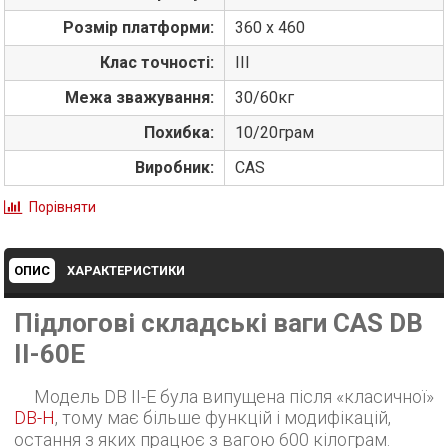
Розмір платформи:
360 x 460
Клас точності:
ІІІ
Межа зважування:
30/60кг
Похибка:
10/20грам
Виробник:
CAS
Порівняти
ОПИС
ХАРАКТЕРИСТИКИ
Підлогові складські ваги CAS DB
II-60E
Модель DB II-E була випущена після «класичної»
DB-H
, тому має більше функцій і модифікацій,
остання з яких працює з вагою 600 кілограм.