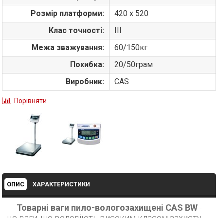
Розмір платформи:
420 x 520
Клас точності:
ІІІ
Межа зважування:
60/150кг
Похибка:
20/50грам
Виробник:
CAS
Порівняти
ОПИС
ХАРАКТЕРИСТИКИ
Товарні ваги пило-вологозахищені CAS BW
-
це ваги, що володіють високим класом захисту