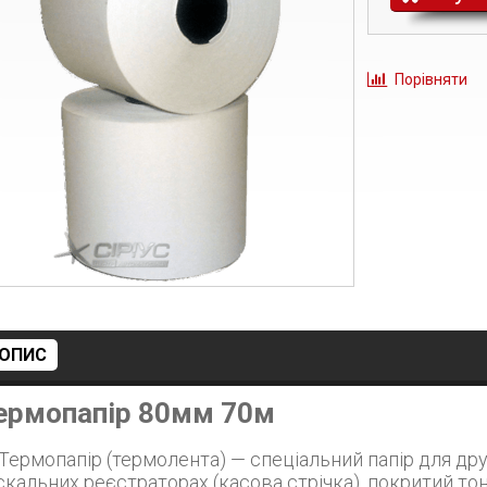
Порівняти
ОПИС
ермопапір 80мм 70м
ента) — спеціальний папір для друку на принтерах чеків, касових апаратах і
скальних реєстраторах (касова стрічка), покритий т