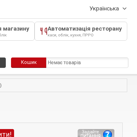
Українська
я магазину
Автоматизація ресторану
блік
каси, облік, кухня, ПРРО
Кошик
Немає товарів
)
Задайте
ити!
ПИТАННЯ