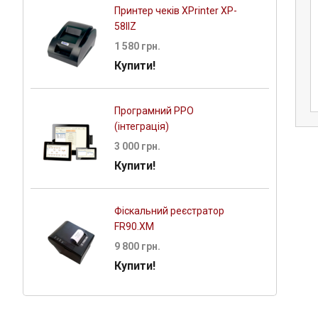
Принтер чеків XPrinter XP-
58IIZ
 (термопапір)
Папір-самоклейка 58 мм 60 м
1 580 грн.
 60м
Купити!
677 грн.
рн.
Програмний РРО
(інтеграція)
3 000 грн.
Купити!
Фіскальний реєстратор
FR90.XM
9 800 грн.
Купити!