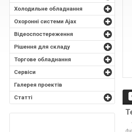
Холодильне обладнання
Охоронні системи Ajax
Відеоспостереження
Рішення для складу
Торгове обладнання
Сервіси
Галерея проектів
Статті
Т
Термопапір (термол
фі