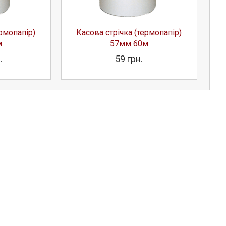
ермопапір)
Касова стрічка (термопапір)
П
м
57мм 60м
.
59 грн.