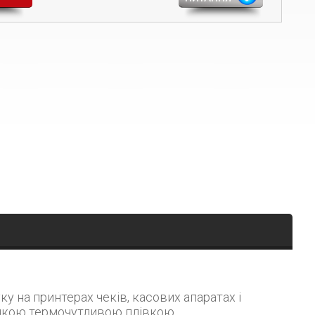
онкою термочутливою плівкою.