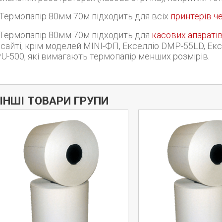
Термопапір 80мм 70м підходить для всіх
принтерів ч
Термопапір 80мм 70м підходить для
касових апаратів
 сайті, крім моделей MINI-ФП, Екселліо DMP-55LD, Ек
U-500, які вимагають термопапір менших розмірів.
ІНШІ ТОВАРИ ГРУПИ
Дізнатись більше