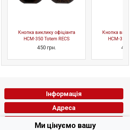
Кнопка виклику офіціанта
Кнопка викл
HCM-350 Totem RECS
HCM-350 
450 грн.
481
Інформація
Адреса
Контакти
Ми цінуємо вашу