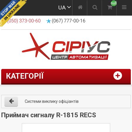
null
UA
(050) 373-00-60
(067) 777-00-16
КАТЕГОРІЇ
Системи виклику офіціантів
Приймач сигналу R-1815 RECS