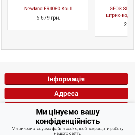
Newland FR4080 Koi II
GEOS SD58
штрих-кодів
6 679 грн.
2 87
Інформація
Адреса
Контакти
Ми цінуємо вашу
конфіденційність
Зворотній зв'язок
Ми використовуємо файли cookie, щоб покращити роботу
нашого сайту.