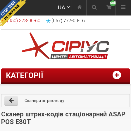
null
UA
(050) 373-00-60
(067) 777-00-16
КАТЕГОРІЇ
Сканери штрих-коду
Сканер штрих-кодів стаціонарний ASAP
POS E80T