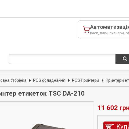
Автоматизаці
каси, ваги, сканери, о
ловна сторінка
POS обладнання
POS Принтери
Принтери е
интер етикеток TSC DA-210
11 602 грн
Куп