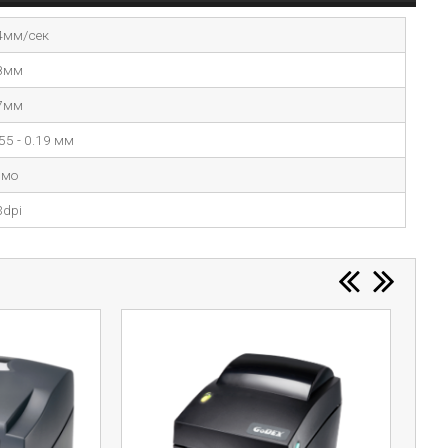
4мм/сек
8мм
7мм
55 - 0.19 мм
рмо
3dpi