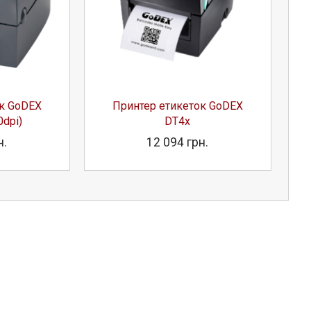
ок GoDEX
Принтер етикеток GoDEX
0dpi)
DT4x
н.
12 094 грн.