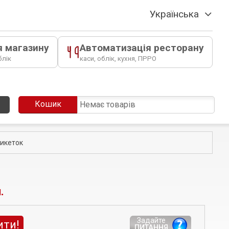
Українська
я магазину
Автоматизація ресторану
блік
каси, облік, кухня, ПРРО
Кошик
Немає товарів
тикеток
.
Задайте
ити!
ПИТАННЯ