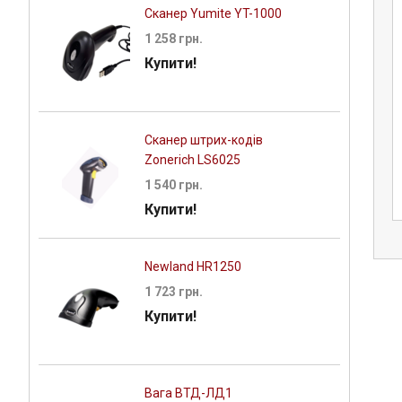
Сканер Yumite YT-1000
1 258 грн.
Купити!
етикеток
Високопродуктивний принтер
Сканер штрих-кодів
рний TSC TE-
TSC TX210
Zonerich LS6025
0
30 304 грн.
1 540 грн.
 грн.
Купити!
Newland HR1250
1 723 грн.
Купити!
Вага ВТД-ЛД1