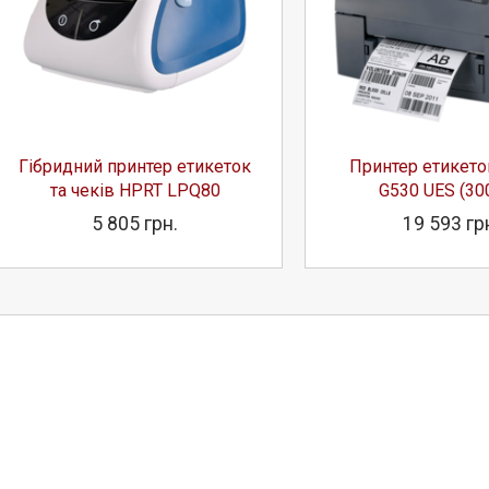
Гібридний принтер етикеток
Принтер етикет
та чеків HPRT LPQ80
G530 UES (30
5 805 грн.
19 593 гр