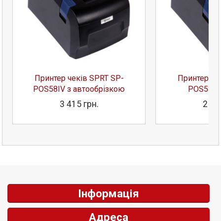
Принтер чеків SPRT SP-
Принтер че
POS58IV з автообрізкою
POS58IV
3 415 грн.
2 73
Інформація
Адреса