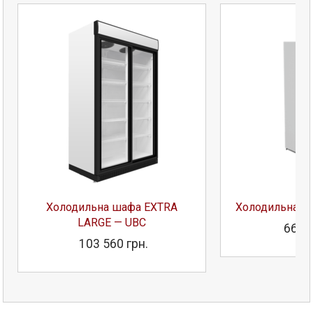
Холодильна шафа EXTRA
Холодильна ш
LARGE — UBC
66 51
103 560 грн.