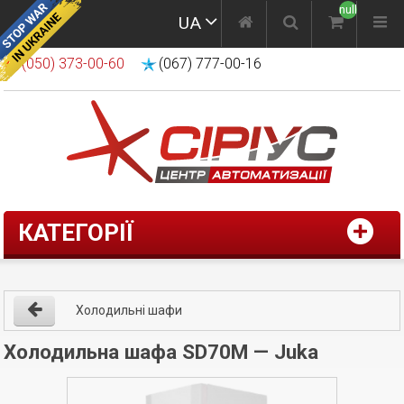
null
UA
(050) 373-00-60
(067) 777-00-16
КАТЕГОРІЇ
Холодильні шафи
Холодильна шафа SD70М — Juka