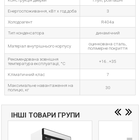
Енергоспоживання, кВт х год.доба
3
Холодоагент
R404a
Тип конденсатора
динамічний
оцинкована сталь,
Матеріал внутрішнього корпусу
полімерне покриття
Рекомендована зовнішня
+16…+35
температура експлуатації, °C
Кліматичний клас
7
Максимальне навантаження на
30
полицю, кг
ІНШІ ТОВАРИ ГРУПИ