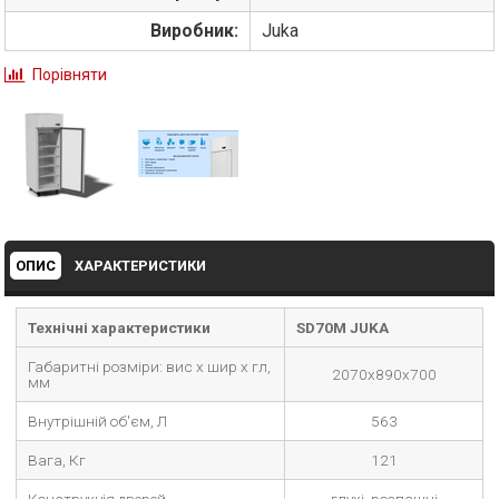
Виробник:
Juka
Порівняти
ОПИС
ХАРАКТЕРИСТИКИ
Технічні характеристики
SD70М JUKA
Габаритні розміри: вис х шир х гл,
2070x890x700
мм
Внутрішній об'єм, Л
563
Вага, Кг
121
Конструкція дверей
глухі, розпашні