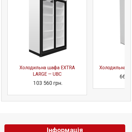
Холодильна шафа EXTRA
Холодильна ш
LARGE — UBC
66 51
103 560 грн.
Інформація