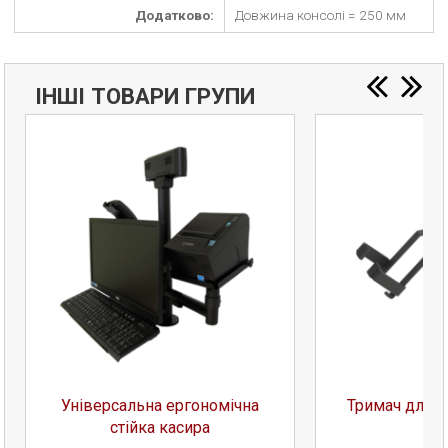
Додатково:
Довжина консолі = 250 мм
ІНШІ ТОВАРИ ГРУПИ
Універсальна ергономічна
Тримач для с
стійка касира
к