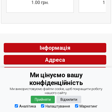
1.00 грн.
1 22
Інформація
Адреса
Контакти
Ми цінуємо вашу
конфіденційність
Зворотній зв'язок
Ми використовуємо файли cookie, щоб покращити роботу
нашого сайту.
Прийняти
Відхилити
© СІРІУС Центр Автоматизації 2007-2026
Курси валют Мінфін
Аналітика
Налаштування
Маркетинг