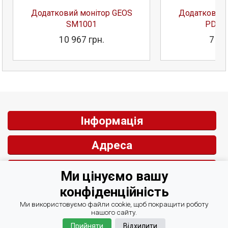
Додатковий монітор GEOS
Додатковий 
SM1001
PD700
10 967 грн.
7 27
Інформація
Адреса
Контакти
Ми цінуємо вашу
конфіденційність
Зворотній зв'язок
Ми використовуємо файли cookie, щоб покращити роботу
нашого сайту.
Прийняти
Відхилити