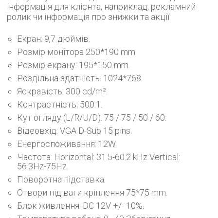
інформація для клієнта, наприклад, рекламний
ролик чи інформація про знижки та акції.
Екран: 9,7 дюймів.
Розмір монітора 250*190 mm.
Розмір екрану: 195*150 mm.
Роздільна здатність: 1024*768.
Яскравість: 300 cd/m².
Контрастність: 500:1.
Кут огляду (L/R/U/D): 75 / 75 / 50 / 60.
Відеовхід: VGA D-Sub 15 pins.
Енергоспоживання: 12W.
Частота: Horizontal: 31.5-60.2 kHz Vertical:
56.3Hz-75Hz.
Поворотна підставка.
Отвори під ваги кріплення 75*75 mm.
Блок живлення: DC 12V +/- 10%.