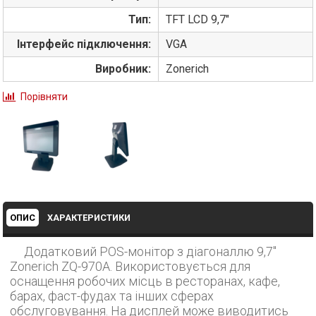
Тип:
TFT LCD 9,7"
Інтерфейс підключення:
VGA
Виробник:
Zonerich
Порівняти
ОПИС
ХАРАКТЕРИСТИКИ
Додатковий POS-монітор з діагоналлю 9,7"
Zonerich ZQ-970А. Використовується для
оснащення робочих місць в ресторанах, кафе,
барах, фаст-фудах та інших сферах
обслуговування. На дисплей може виводитись