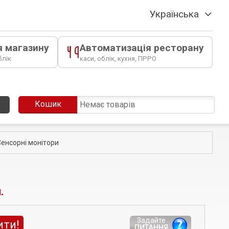
Українська
я магазину
Автоматизація ресторану
блік
каси, облік, кухня, ПРРО
Кошик
Немає товарів
Сенсорні монітори
.
Задайте
ити!
ПИТАННЯ