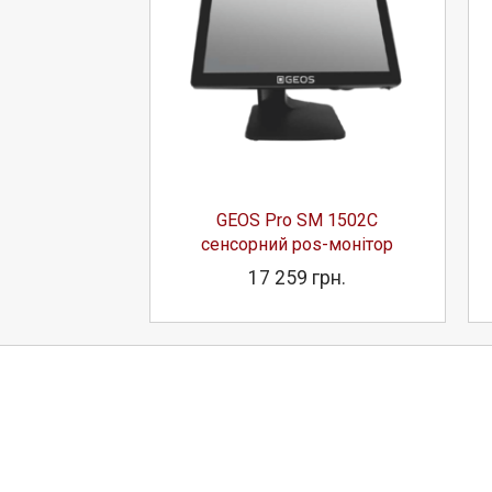
 1502СH
GEOS Pro SM 1502С
s-монітор
сенсорний pos-монітор
грн.
17 259 грн.