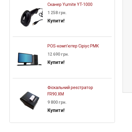
Сканер Yumite YT-1000
1 258 грн.
Купити!
POS-комп'ютер Сіріус РМК
12 690 грн.
GEOS Pro SM 1502С
GEOS Pro SM
Купити!
сенсорний pos-монітор
сенсорний po
17 259 грн.
18 125 
Фіскальний реєстратор
FR90.XM
9 800 грн.
Купити!