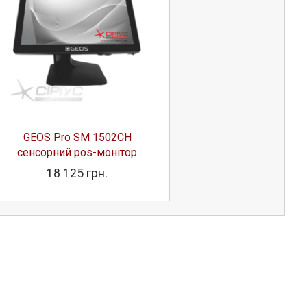
GEOS Pro SM 1502СH
GEOS Pro SM 1
сенсорний pos-монітор
сенсорний pos-м
18 125 грн.
17 259 грн.