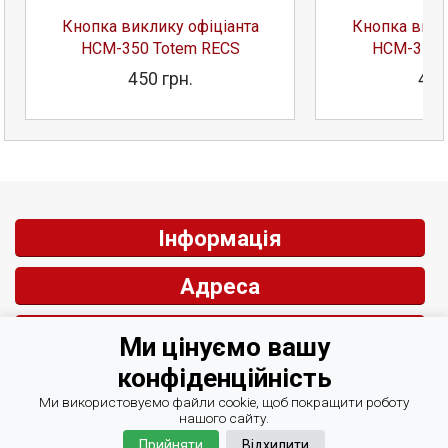
Кнопка виклику офіціанта
Кнопка викл
HCM-350 Totem RECS
HCM-350 
450 грн.
481
Інформація
Адреса
Контакти
Ми цінуємо вашу
конфіденційність
Зворотній зв'язок
Ми використовуємо файли cookie, щоб покращити роботу
нашого сайту.
Прийняти
Відхилити