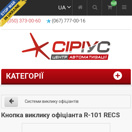
null
UA
(050) 373-00-60
(067) 777-00-16
КАТЕГОРІЇ
Системи виклику офіціантів
Кнопка виклику офіціанта R-101 RECS