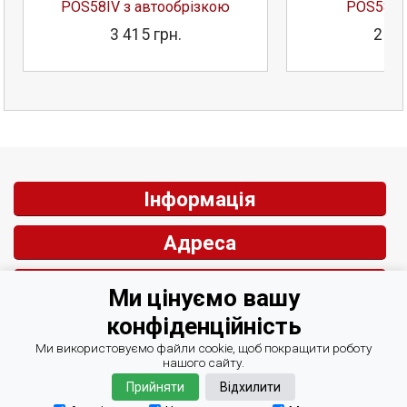
POS58IV з автообрізкою
POS58IV
3 415 грн.
2 73
Інформація
Адреса
Контакти
Ми цінуємо вашу
конфіденційність
Зворотній зв'язок
Ми використовуємо файли cookie, щоб покращити роботу
нашого сайту.
Прийняти
Відхилити
© СІРІУС Центр Автоматизації 2007-2026
Курси валют Мінфін