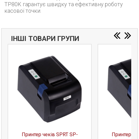
TP80K гарантує швидку та ефективну роботу
касової точки.
ІНШІ ТОВАРИ ГРУПИ
Принтер чеків SPRT SP-
Принтер че