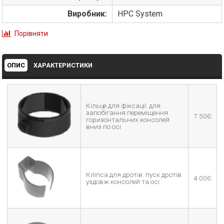
Виробник:
HPC System
Порівняти
ОПИС
ХАРАКТЕРИСТИКИ
Кільце для фіксації: для
запобігання переміщення
7.50Є
горизонтальних консолей
вниз по осі
Кліпса для дротів: пуск дротів
4.00Є
уздовж консолей та осі