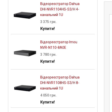
Відеореєстратор Dahua
DHI-NVR1104HS-S3/H 4-
канальний 1U
3 375 грн.
Купити!
Відеореєстратор Imou
NVR-N110-8A0E
3 780 грн.
Купити!
Відеореєстратор Dahua
DHI-NVR1108HS-S3/H 8-
ідеокамера
Turbo HD відеокамера
канальний 1U
CE56D0T-IRMMF
Hikvision DS-2CE16H0T-ITFS
4 050 грн.
(2.8мм)
5МП (3.6мм) з мікрофоном
Купити!
грн.
1 980 грн.