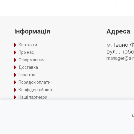
Інформація
Адреса
м. Івано-
Контакти
вул. Любо
Про нас
manager@siri
Оформлення
Доставка
Гарантія
Порядок оплати
Конфіденційність
Наші партнери
Вакансії
Сервісне обслуговування
М
© СІРІУС Центр Автоматизації 2007-2026