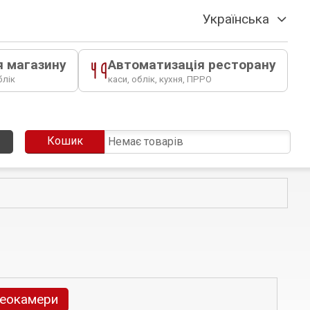
Українська
я магазину
Автоматизація ресторану
блік
каси, облік, кухня, ПРРО
Кошик
Немає товарів
деокамери