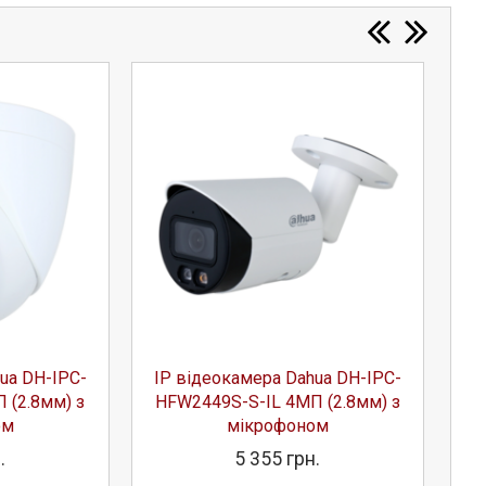
ua DH-IPC-
IP відеокамера Dahua DH-IPC-
I
 (2.8мм) з
HFW2449S-S-IL 4МП (2.8мм) з
2
ом
мікрофоном
.
5 355 грн.