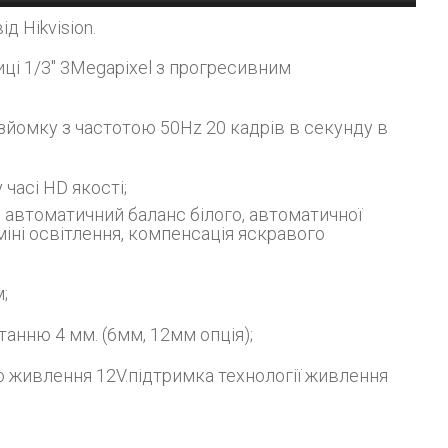
д Hikvision.
ці 1/3" 3Megapixel з прогресивним
йомку з частотою 50Hz 20 кадрів в секунду в
часі HD якості;
, автоматичний баланс білого, автоматичної
міні освітлення, компенсація яскравого
;
анню 4 мм. (6мм, 12мм опція);
ло живлення 12V.підтримка технології живлення