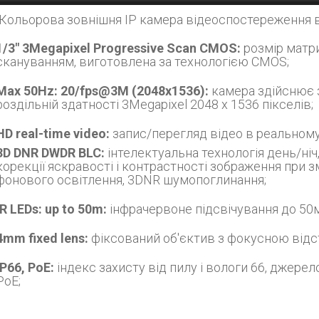
Кольорова зовнішня IP камера відеоспостереження ві
1/3" 3Megapixel Progressive Scan CMOS:
розмір матри
скануванням, виготовлена за технологією CMOS;
Max 50Hz: 20/fps@3M (2048х1536):
камера здійснює з
роздільній здатності 3Megapixel 2048 х 1536 пікселів;
HD real-time video:
запис/перегляд відео в реальному 
3D DNR DWDR BLC:
інтелектуальна технологія день/ніч
корекції яскравості і контрастності зображення при з
фонового освітлення, 3DNR шумопоглинання;
Дізнатись більше
IR LEDs: up to 50m:
інфрачервоне підсвічування до 50м
4mm fixed lens:
фіксований об'єктив з фокусною відст
IP66, PoE:
індекс захисту від пилу і вологи 66, джере
PoE;