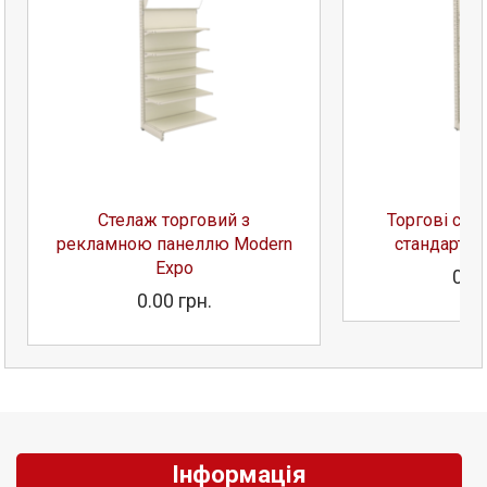
Стелаж торговий з
Торгові сте
рекламною панеллю Modern
стандартні
Expo
0.00
0.00 грн.
Інформація