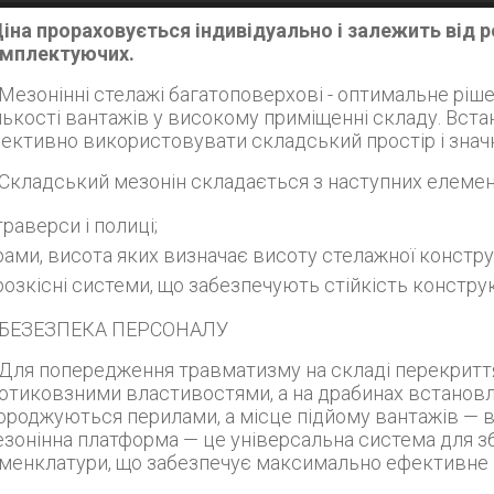
Ціна прораховується індивідуально і залежить від р
мплектуючих.
телажі багатоповерхові - оптимальне рішення, коли постає завдання розміщення значної
лькості вантажів у високому приміщенні складу. Вст
ективно використовувати складський простір і знач
Складський мезонін складається з наступних елемен
траверси і полиці;
рами, висота яких визначає висоту стелажної конструк
розкісні системи, що забезпечують стійкість конструк
Дізнатись більше
БЕЗЕЗПЕКА ПЕРСОНАЛУ
ення травматизму на складі перекриття мезонінів виготовляються з матеріалів з
отиковзними властивостями, а на драбинах встановл
ороджуються перилами, а місце підйому вантажів — 
зонінна платформа — це універсальна система для зб
менклатури, що забезпечує максимально ефективне 