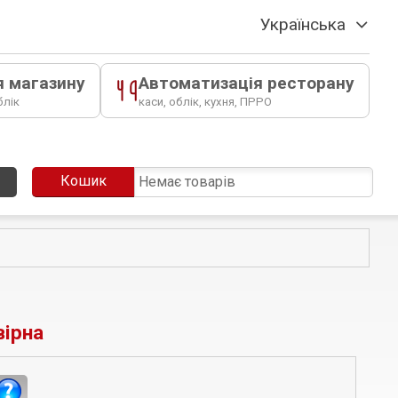
Українська
я магазину
Автоматизація ресторану
блік
каси, облік, кухня, ПРРО
Кошик
Немає товарів
вірна