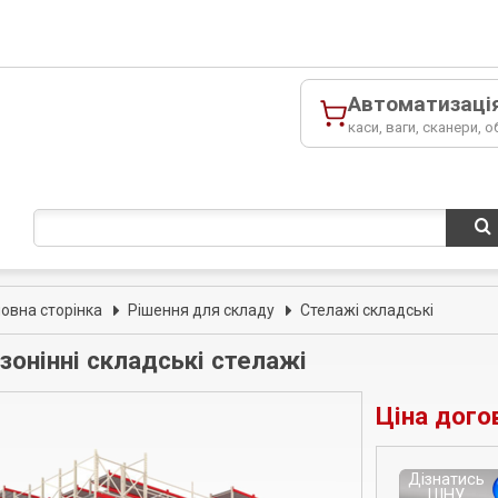
Автоматизаці
каси, ваги, сканери, о
ловна сторінка
Рішення для складу
Стелажі складські
зонінні складські стелажі
Ціна дого
Дізнатись
ЦІНУ