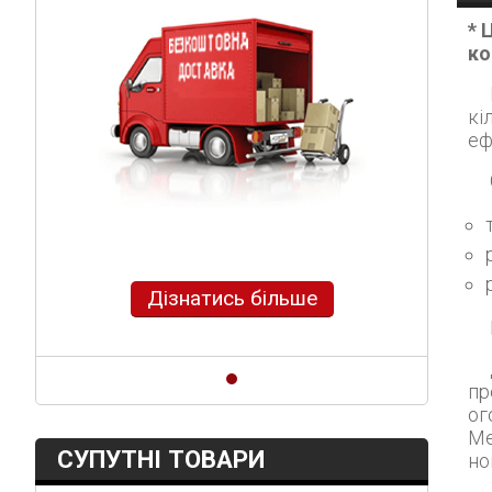
* 
ко
Мезонінні с
кі
еф
Дізнатись більше
Для попередж
пр
ог
Ме
СУПУТНІ ТОВАРИ
но