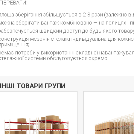
ПЕРЕВАГИ:
площа зберігання збільшується в 2-3 рази (залежно від
можна зберігати вантаж комбіновано — на полицях і п
забезпечується швидкий доступ до будь-якого товару
конструкція мезонін стелажі індивідуальна для кожно
приміщення;
немає потреби у використанні складної навантажувал
стелажної системи обслуговується окремо.
ІНШІ ТОВАРИ ГРУПИ