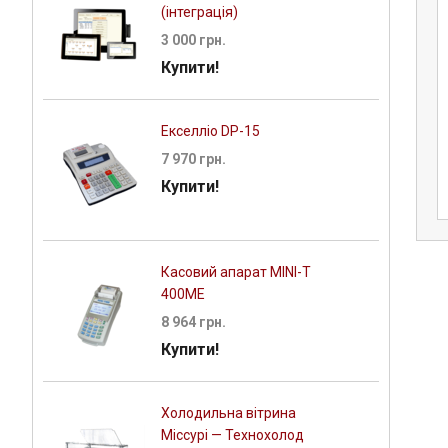
(інтеграція)
3 000 грн.
Купити!
Екселліо DP-15
 стелажі
Елементи безпеки
7 970 грн.
грн.
0.00 грн.
Купити!
Касовий апарат MINI-Т
400ME
8 964 грн.
Купити!
Холодильна вітрина
Міссурі — Технохолод