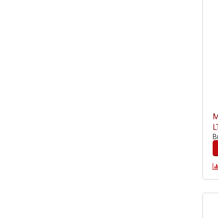
М
L
В