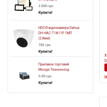
3 000 грн.
Купити!
HDCVI відеокамера Dahua
DH-HAC-T1A11P 1МП
(2.8мм)
765 грн.
Купити!
Х
S
Прилавок торговий
Міссурі Технохолод
0.00 грн.
Купити!