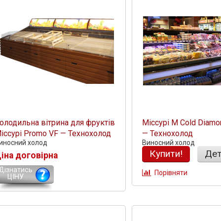
олодильна вітрина для фруктів
Міссурі М Cold Diamo
іссурі Promo VF — Технохолод
— Технохолод
иносний холод
Виносний холод
Купити!
Дет
іна договірна
Дізнатись
Порівняти
ЦІНУ