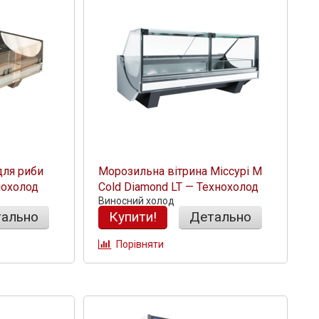
для риби
Морозильна вітрина Міссурі М
нохолод
Cold Diamond LT — Технохолод
Виносний холод
ально
Купити!
Детально
Порівняти