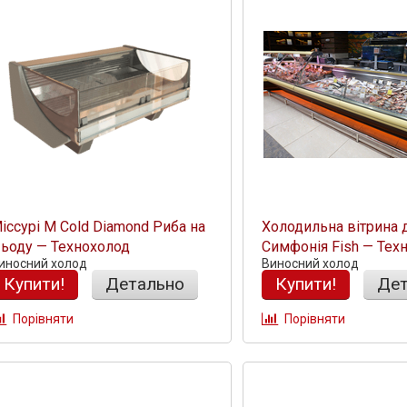
іссурі М Cold Diamond Риба на
Холодильна вітрина 
ьоду — Технохолод
Симфонія Fish — Тех
иносний холод
Виносний холод
Купити!
Детально
Купити!
Дет
Порівняти
Порівняти