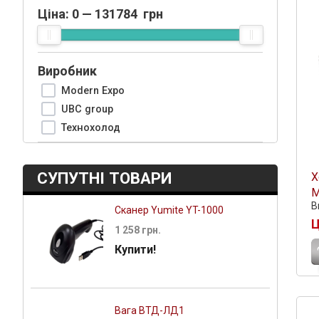
Ціна:
0
—
131784
грн
Виробник
Modern Expo
UBC group
Технохолод
СУПУТНІ ТОВАРИ
Х
М
В
Сканер Yumite YT-1000
Ц
1 258 грн.
Купити!
Вага ВТД-ЛД1