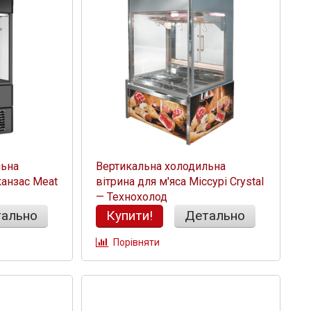
льна
Вертикальна холодильна
канзас Meat
вітрина для м'яса Міссурі Crystal
— Технохолод
ально
Купити!
Детально
Порівняти