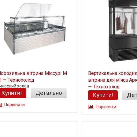
орозильна вітрина Міссурі М
Вертикальна холоди
T — Технохолод
вітрина для м'яса Ар
иносний холод
— Технохолод
Купити!
Детально
Купити!
Дет
Порівняти
Порівняти