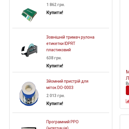
1 862 грн.
Купити!
Зовнішній тримач рулона
етикетки IDPRT
пластиковий
638 грн.
Купити!
М
Л
Зйомний пристрій для
В
міток DO-0003
2 013 грн.
Купити!
Програмний РРО
(інтеграція)