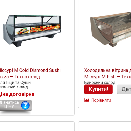
іссурі М Cold Diamond Sushi
Холодильна вітрина 
izza — Технохолод
Міссурі М Fish — Тех
Дізнатись більше
ля Піци та Суши
Виносний холод
иносний холод
Купити!
Дет
іна договірна
Порівняти
Дізнатись
ЦІНУ