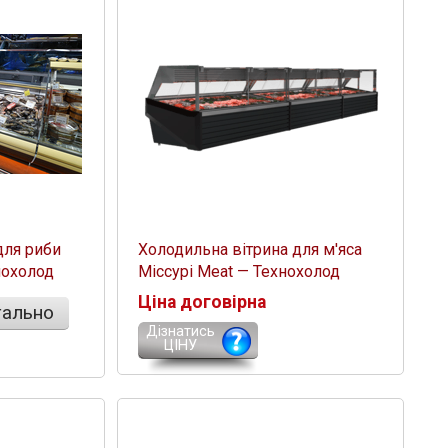
для риби
Холодильна вітрина для м'яса
нохолод
Міссурі Meat — Технохолод
Ціна договірна
ально
Дізнатись
ЦІНУ