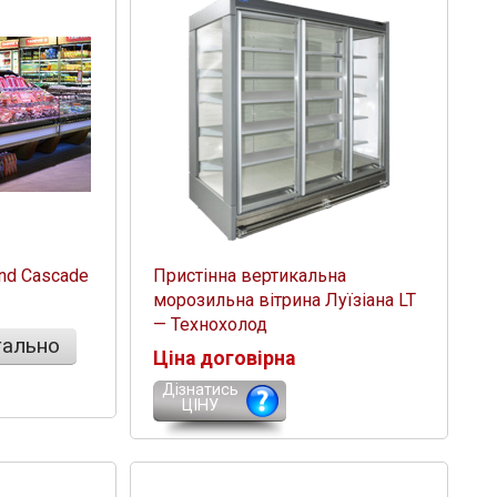
nd Cascade
Пристінна вертикальна
морозильна вітрина Луїзіана LT
— Технохолод
ально
Ціна договірна
Дізнатись
ЦІНУ