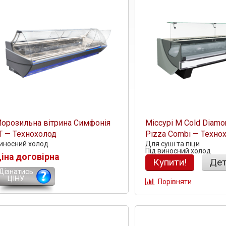
орозильна вітрина Симфонія
Міссурі М Cold Diamo
T — Технохолод
Pizza Combi — Техно
иносний холод
Для суші та піци
Під виносний холод
іна договірна
Купити!
Дет
Дізнатись
ЦІНУ
Порівняти