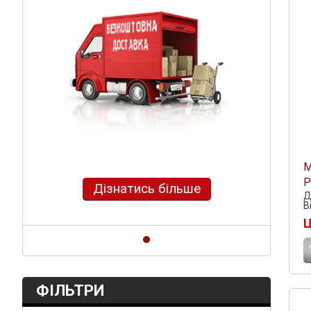
М
P
Дізнатись більше
Д
В
Ц
ФІЛЬТРИ