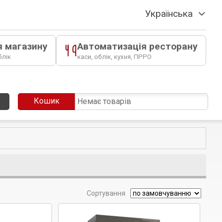
Українська
я магазину
Автоматизація ресторану
блік
каси, облік, кухня, ПРРО
Кошик
Немає товарів
Сортування