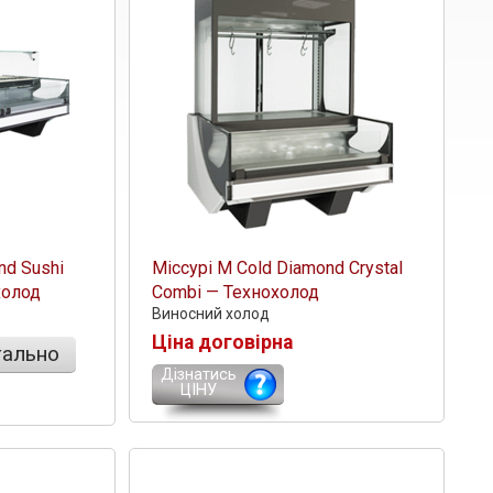
nd Sushi
Міссурі М Cold Diamond Crystal
холод
Combi — Технохолод
Виносний холод
Ціна договірна
ально
Дізнатись
ЦІНУ