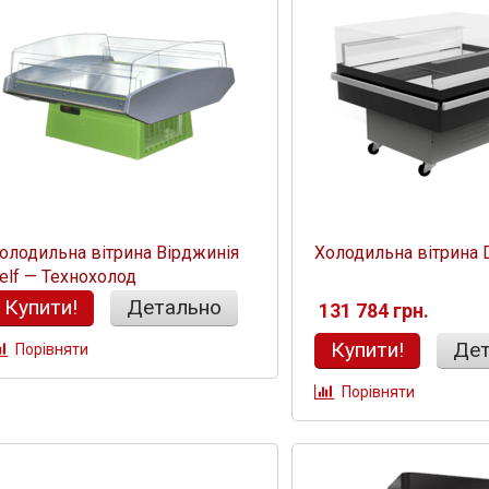
олодильна вітрина Вірджинія
Холодильна вітрина 
elf — Технохолод
Купити!
Детально
131 784 грн.
Купити!
Дет
Порівняти
Порівняти