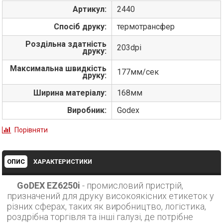
Артикул:
2440
Спосіб друку:
термотрансфер
Роздільна здатність
203dpi
друку:
Максимальна швидкість
177мм/сек
друку:
Ширина матеріалу:
168мм
Виробник:
Godex
Порівняти
ОПИС
ХАРАКТЕРИСТИКИ
GoDEX EZ6250i
- промисловий пристрій,
призначений для друку високоякісних етикеток у
різних сферах, таких як виробництво, логістика,
роздрібна торгівля та інші галузі, де потрібне