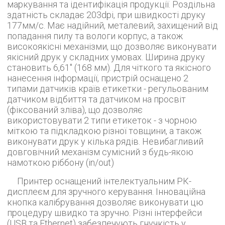
маркування та ідентифікація продукції. Роздільна
здатність складає 203dpi, при швидкості друку
177мм/с. Має надійний, металевий, захищений від
попадання пилу та вологи корпус, а також
високоякісні механізми, що дозволяє виконувати
якісний друк у складних умовах. Ширина друку
становить 6,61" (168 мм). Для чіткого та якісного
нанесення інформації, пристрій оснащено 2
типами датчиків країв етикетки - регульованим
датчиком відбиття та датчиком на просвіт
(фіксований зліва), що дозволяє
використовувати 2 типи етикеток - з чорною
міткою та підкладкою різної товщини, а також
виконувати друк у кілька рядів. Невибагливий
довговічний механізм сумісний з будь-якою
намоткою ріббону (in/out)
Принтер оснащений інтелектуальним РК-
дисплеєм для зручного керування. Інноваційна
кнопка калібрування дозволяє виконувати цю
процедуру швидко та зручно. Різні інтерфейси
(USB та Ethernet) забезпечують гнучкість у