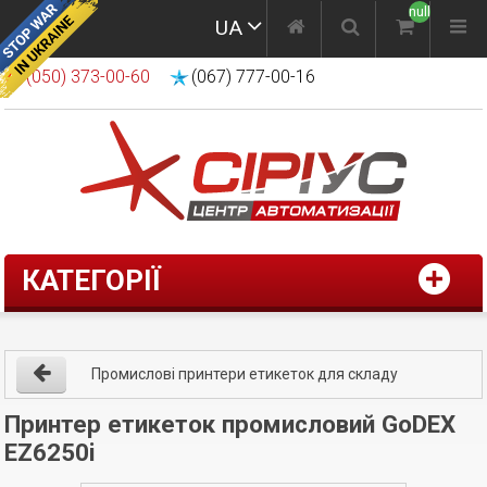
null
UA
(050) 373-00-60
(067) 777-00-16
КАТЕГОРІЇ
Промислові принтери етикеток для складу
Принтер етикеток промисловий GoDEX
EZ6250i