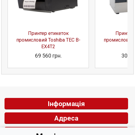
Принтер етикеток
Принтер
промисловий Toshiba TEC B-
промисловий 
EX4T2
S
69 560 грн.
305 5
Інформація
Адреса
Контакти