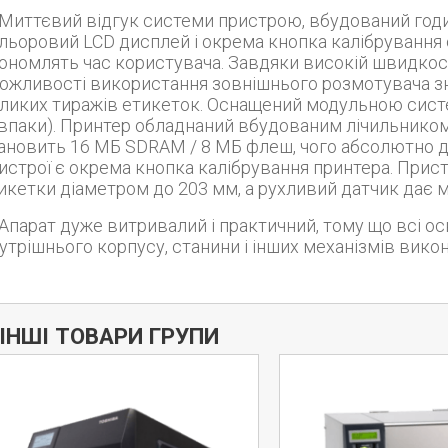
ідгук системи пристрою, вбудований годинник реального часу, інформативний
льоровий LCD дисплей і окрема кнопка калібрування
ономлять час користувача. Завдяки високій швидкості
можливості використання зовнішнього розмотувача 
ликих тиражів етикеток. Оснащений модульною систем
впаки). Принтер обладнаний вбудованим лічильником 
ановить 16 МБ SDRAM / 8 МБ флеш, чого абсолютно д
истрої є окрема кнопка калібрування принтера. При
икетки діаметром до 203 мм, а рухливий датчик дає м
валий і практичний, тому що всі основні елементи не тільки зовнішнього, але і
утрішнього корпусу, станини і інших механізмів викон
Дізнатись більше
ІНШІ ТОВАРИ ГРУПИ