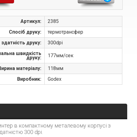
Артикул:
2385
Спосіб друку:
термотрансфер
 здатність друку:
300dpi
альна швидкість
177мм/сек
друку:
ирина матеріалу:
118мм
Виробник:
Godex
нтер в компактному металевому корпусі з
датністю 300 dpi.