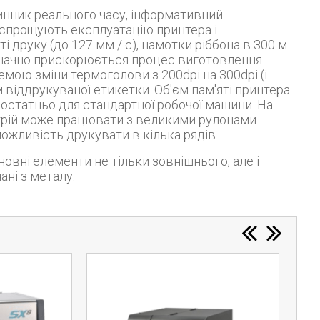
 спрощують експлуатацію принтера і
 друку (до 127 мм / с), намотки ріббона в 300 м
значно прискорюється процес виготовлення
ою зміни термоголови з 200dpi на 300dpi (і
віддрукуваної етикетки. Об'єм пам'яті принтера
остатньо для стандартної робочої машини. На
стрій може працювати з великими рулонами
ожливість друкувати в кілька рядів.
ані з металу.