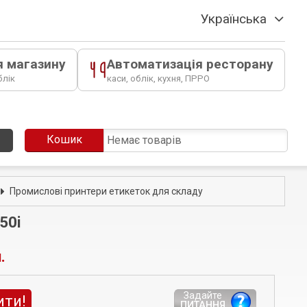
Українська
я магазину
Автоматизація ресторану
блік
каси, облік, кухня, ПРРО
Кошик
Немає товарів
Промислові принтери етикеток для складу
50i
.
Задайте
ити!
ПИТАННЯ