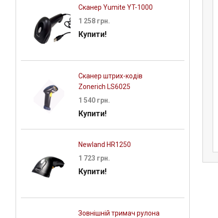
Сканер Yumite YT-1000
1 258 грн.
Купити!
Сканер штрих-кодів
Zonerich LS6025
ток Godex RT
Принтер етикеток
1 540 грн.
i
промисловий Bixolon XT5-40
Купити!
 грн.
67 725 грн.
Newland HR1250
1 723 грн.
Купити!
Зовнішній тримач рулона