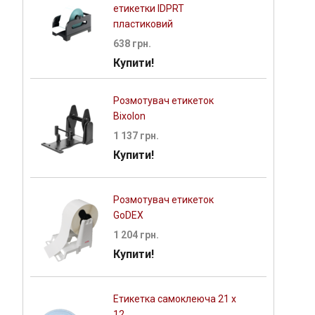
етикетки IDPRT
пластиковий
638 грн.
Купити!
Розмотувач етикеток
Bixolon
1 137 грн.
Купити!
Розмотувач етикеток
GoDEX
1 204 грн.
Купити!
Етикетка самоклеюча 21 х
12