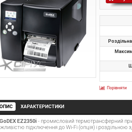
Роздільна
Максим
Ш
Порівняти
ОПИС
ХАРАКТЕРИСТИКИ
GoDEX EZ2350i
- промисловий термотрансферний при
жливістю підключення до Wi-Fi (опція) і роздільною з