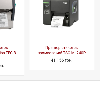
еток
Принтер етикеток
ba TEC B-
промисловий TSC ML240P
41 156 грн.
рн.