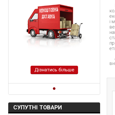
Миттєвий в
ко
ек
і 
ве
на
ст
пр
ет
Апарат дуже витри
вн
Дізнатись більше
СУПУТНІ ТОВАРИ