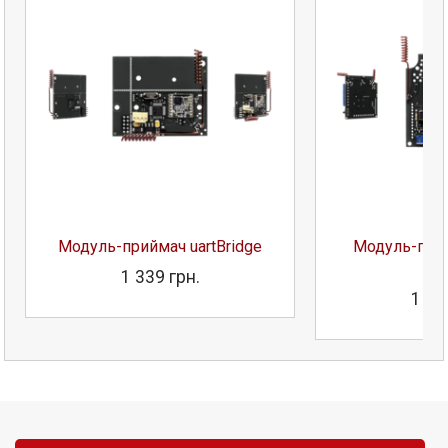
Модуль-приймач uartBridge
Модуль-прий
P
1 339 грн.
1 60