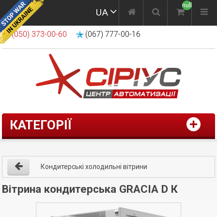
null
UA
(050) 373-00-60
(067) 777-00-16
КАТЕГОРІЇ
Кондитерські холодильні вітрини
Вітрина кондитерська GRACIA D К