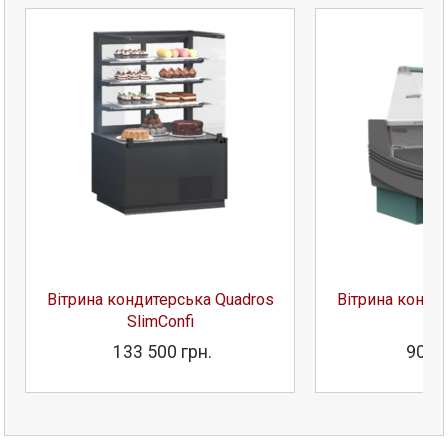
Вітрина кондитерська Quadros
Вітрина конди
SlimConfi
- 
133 500 грн.
90 24