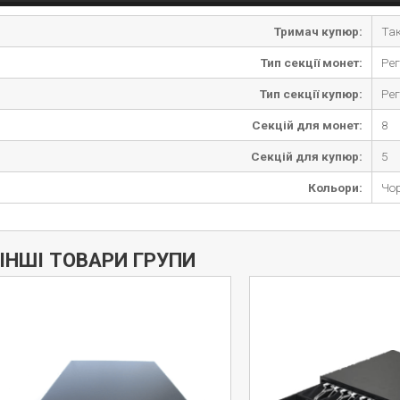
Тримач купюр:
Та
Тип секції монет:
Рег
Тип секції купюр:
Рег
Секцій для монет:
8
Секцій для купюр:
5
Кольори:
Чор
Дізнатись більше
ІНШІ ТОВАРИ ГРУПИ