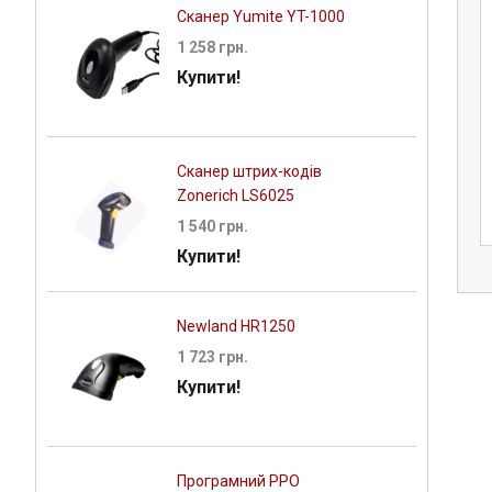
Сканер Yumite YT-1000
1 258 грн.
Купити!
на грошова
Горизонтальна грошова
Сканер штрих-кодів
en FT-460B
скриня C4646
Zonerich LS6025
грн.
4 099 грн.
1 540 грн.
Купити!
Newland HR1250
1 723 грн.
Купити!
Програмний РРО