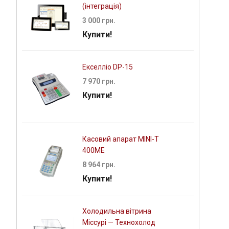
(інтеграція)
3 000 грн.
Купити!
Екселліо DP-15
7 970 грн.
Купити!
Касовий апарат MINI-Т
400ME
8 964 грн.
Купити!
Холодильна вітрина
Міссурі — Технохолод