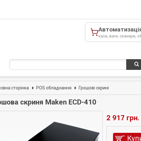
Автоматизаці
каси, ваги, сканери, о
ловна сторінка
POS обладнання
Грошові скрині
ошова скриня Maken ECD-410
2 917 грн.
Куп