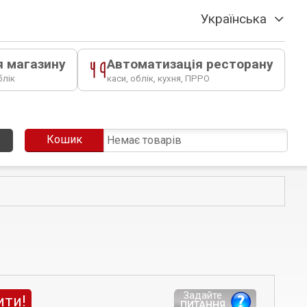
Українська
я магазину
Автоматизація ресторану
блік
каси, облік, кухня, ПРРО
Кошик
Немає товарів
Задайте
ити!
ПИТАННЯ