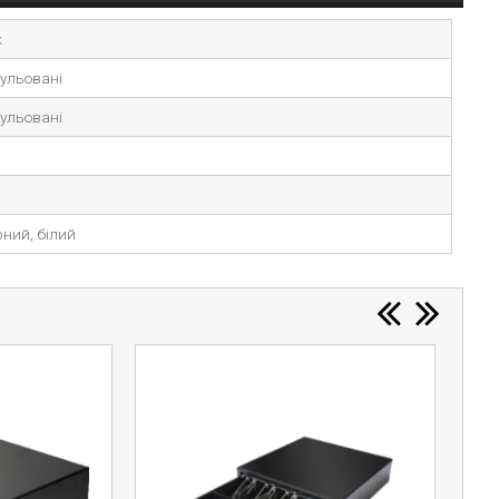
к
ульовані
ульовані
ний, білий