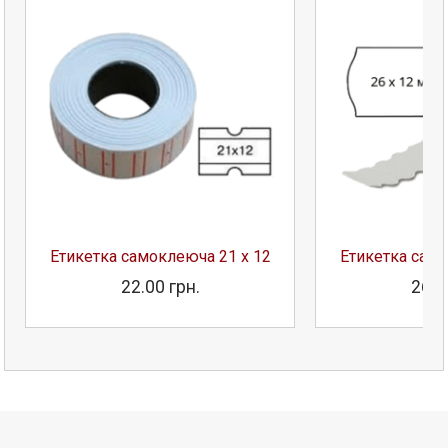
Етикетка самоклеюча 21 х 12
Етикетка само
22.00 грн.
26.0