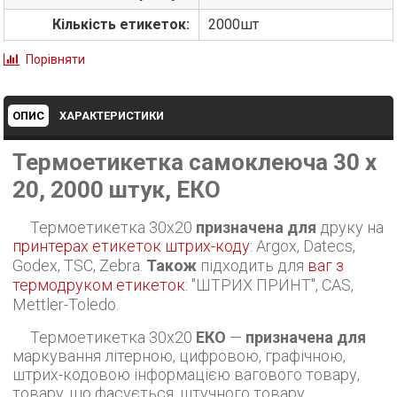
Кількість етикеток:
2000шт
Порівняти
ОПИС
ХАРАКТЕРИСТИКИ
Термоетикетка самоклеюча 30 х
20, 2000 штук, ЕКО
Термоетикетка 30х20
призначена для
друку на
принтерах етикеток штрих-коду:
Argox, Datecs,
Godex, TSC, Zebra.
Також
підходить для
ваг з
термодруком етикеток:
"ШТРИХ ПРИНТ", CAS,
Mettler-Toledo.
Термоетикетка 30х20
ЕКО
—
призначена для
маркування літерною, цифровою, графічною,
штрих-кодовою інформацією вагового товару,
товару, що фасується, штучного товару,