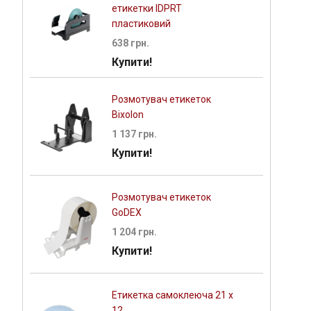
етикетки IDPRT
пластиковий
638 грн.
Купити!
Розмотувач етикеток
Bixolon
1 137 грн.
Купити!
Розмотувач етикеток
GoDEX
1 204 грн.
Купити!
Етикетка самоклеюча 21 х
12