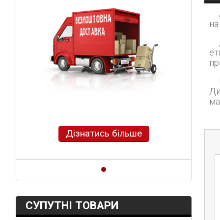
Аплікатор TOWA A
на
Дана модель в
ет
пр
На тримач мож
Ди
ма
Дізнатись більше
СУПУТНІ ТОВАРИ