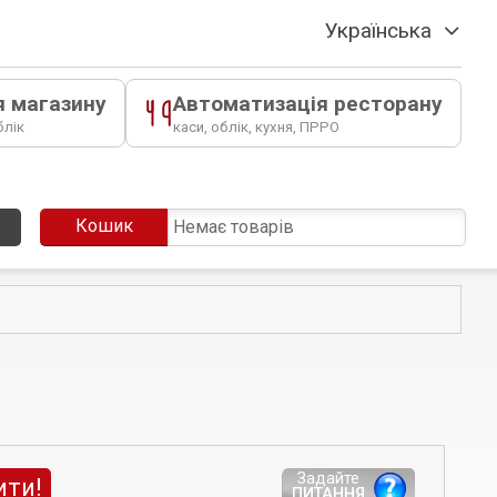
Українська
я магазину
Автоматизація ресторану
блік
каси, облік, кухня, ПРРО
Кошик
Немає товарів
Задайте
ити!
ПИТАННЯ