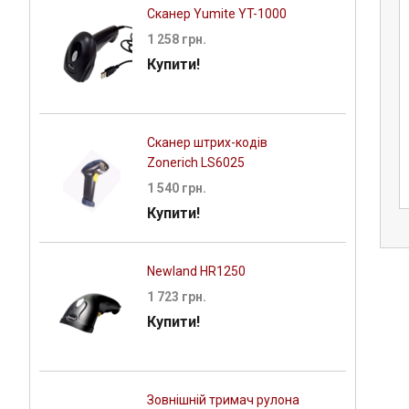
Сканер Yumite YT-1000
1 258 грн.
Купити!
ет OPEN DATA
Сканер штрих-кодів
Голчастий пістолет Jolly F
 C20
Zonerich LS6025
FINE
1 540 грн.
грн.
736 грн.
Купити!
Newland HR1250
1 723 грн.
Купити!
Зовнішній тримач рулона