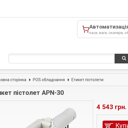
Автоматизаці
каси, ваги, сканери, о
ловна сторінка
POS обладнання
Етикет пістолети
икет пістолет APN-30
4 543 грн.
Куп