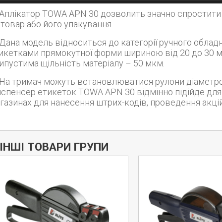
PN 30 дозволить значно спростити і пришвидшити процес наклеювання етикеток
 товар або його упакування.
ідноситься до категорії ручного обладнання і розрахована на роботу з невеликими
икетками прямокутної форми шириною від 20 до 30 мм
ипустима щільність матеріалу – 50 мкм.
уть встановлюватися рулони діаметром до 100 мм з втулкою діаметром від 20 мм.
спенсер етикеток TOWA APN 30 відмінно підійде для 
газинах для нанесення штрих-кодів, проведення акцій
Дізнатись більше
ІНШІ ТОВАРИ ГРУПИ