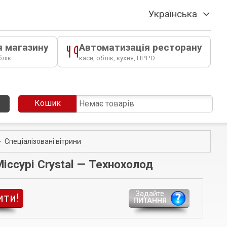
Українська
я магазину
Автоматизація ресторану
блік
каси, облік, кухня, ПРРО
Кошик
Немає товарів
Спеціалізовані вітрини
іссурі Crystal — Технохолод
Задайте
ити!
ПИТАННЯ