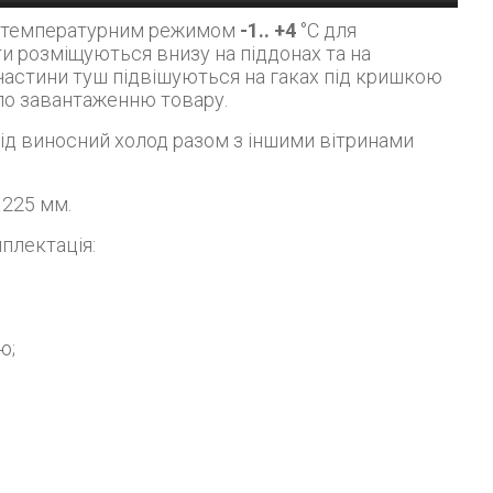
 з температурним режимом
-1.. +4
°C для
и розміщуються внизу на піддонах та на
 частини туш підвішуються на гаках під кришкою
по завантаженню товару.
1225 мм.
мплектація:
ю;