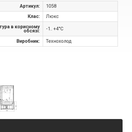
Артикул:
1058
Клас:
Люкс
тура в корисному
-1.. +4°С
обсязі:
Виробник:
Технохолод