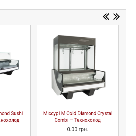
mond Sushi
Міссурі М Cold Diamond Crystal
М
хнохолод
Combi — Технохолод
.
0.00 грн.