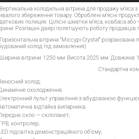
Вертикальна холодильна вітрина для продажу м'яса
ивалого збереження товару. Оброблені м'ясні продукт
даткових полицях. Цілісні шматки м'яса, ковбаса або
трини. Розпашні двері полегшують роботу продавців 
Міссурі Crystal" розрахована під виносний холод разом з іншими вітринами
будований холод під замовлення).
Ширина вітрини: 1250 мм. Висота 2025 мм. Довжина: 
Стандартна ко
Виносний холод;
Дізнатись більше
Динамічне охолодження;
Електронний пульт управління з вбудованою функціє
Автоматична відтайка випарника;
Переднє скло — склопакет;
ТРВ, контролер;
LED підсвітка демонстраційного об'єму;