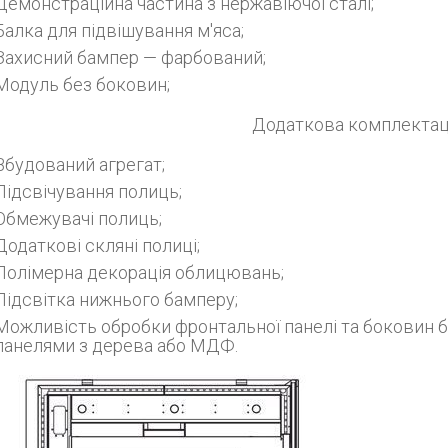
Демонстраційна частина з нержавіючої сталі;
Балка для підвішування м'яса;
Захисний бампер — фарбований;
Модуль без боковин;
Додаткова комплектац
Вбудований агрегат;
Підсвічування полиць;
Обмежувачі полиць;
Додаткові скляні полиці;
Полімерна декорація облицювань;
Підсвітка нижнього бамперу;
Можливість обробки фронтальної панелі та боковин б
панелями з дерева або МДФ.