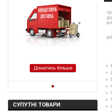
тр
до
ві
Горизонтальна вітрина "
(в
Дізнатись більше
СУПУТНІ ТОВАРИ