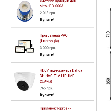
Зйомний пристрій для
міток DO-0003
2 013 грн.
Купити!
Програмний РРО
(інтеграція)
3 000 грн.
Купити!
HDCVI відеокамера Dahua
DH-HAC-T1A11P 1МП
(2.8мм)
765 грн.
Купити!
Прилавок торговий