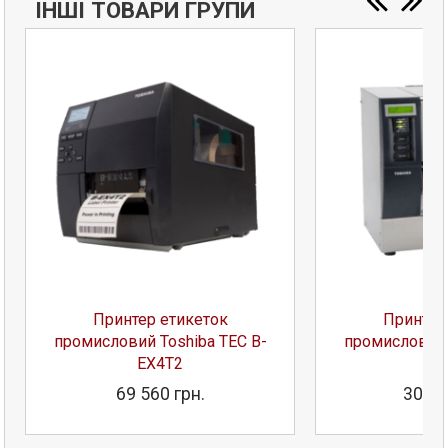
ІНШІ ТОВАРИ ГРУПИ
Принтер етикеток
Принтер
промисловий Toshiba TEC B-
промисловий 
EX4T2
S
69 560 грн.
305 5