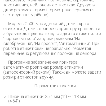
текстильних, нейлонових етикетках. Друкує в
двох режимах: термо і термотрансферному (із
застосуванням рібону).
Модель G500 має здвоєний датчик краю
етикетки. Датчик дозволяє принтеру працювати
з будь-якою щільністю підкладки та етикеткою з
"чорною міткою" завдяки режимам "На
відображення", "На просвіт", "Автоматичний". При
роботі з етикетками неправильної геометрії
передбачено регулювання положення сенсора.
Програмне забезпечення принтера
автоматично розпізнає розмір етикетки
(автосенсорний режим). Також ви можете задати
розміри етикеток вручну.
Параметри етикетки:
Ширина етикетки: 25.4 мм (1") ~ 118 мм
(4.64");