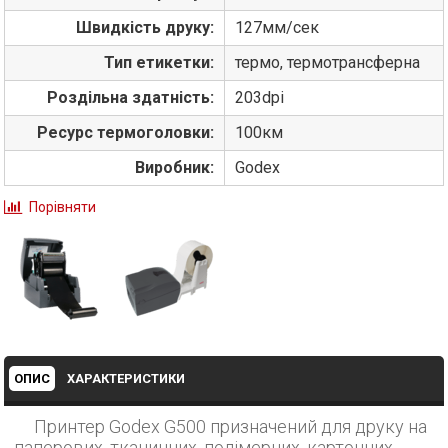
Швидкість друку:
127мм/сек
Тип етикетки:
термо, термотрансферна
Роздільна здатність:
203dpi
Ресурс термоголовки:
100км
Виробник:
Godex
Порівняти
ОПИС
ХАРАКТЕРИСТИКИ
Принтер Godex G500 призначений для друку на
паперових, тканинних, полімерних, картонних,