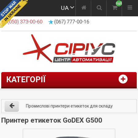
null
UA
(050) 373-00-60
(067) 777-00-16
КАТЕГОРІЇ
Промислові принтери етикеток для складу
Принтер етикеток GoDEX G500