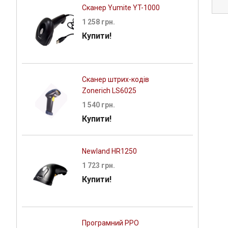
Сканер Yumite YT-1000
1 258 грн.
Купити!
Сканер штрих-кодів
Zonerich LS6025
1 540 грн.
Купити!
Newland HR1250
1 723 грн.
Купити!
Програмний РРО