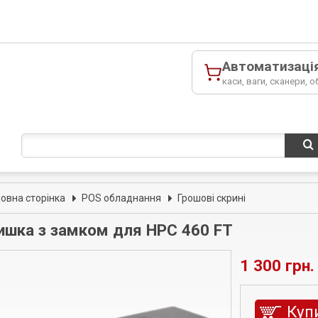
Автоматизаці
каси, ваги, сканери, о
ловна сторінка
POS обладнання
Грошові скрині
ишка з замком для HPC 460 FT
1 300 грн.
Куп