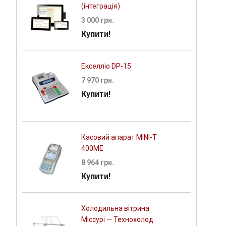
(інтеграція)
3 000 грн.
Купити!
Екселліо DP-15
7 970 грн.
Купити!
Касовий апарат MINI-Т
400ME
8 964 грн.
Купити!
Холодильна вітрина
Міссурі — Технохолод