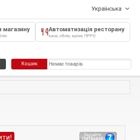
Українська
я магазину
Автоматизація ресторану
блік
каси, облік, кухня, ПРРО
Кошик
Немає товарів
Задайте
ити!
ПИТАННЯ