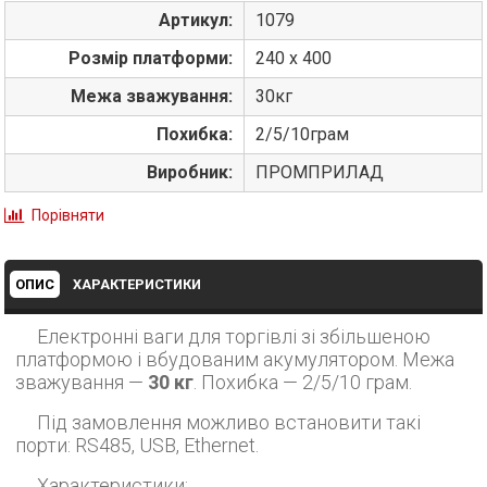
Артикул:
1079
Розмір платформи:
240 х 400
Межа зважування:
30кг
Похибка:
2/5/10грам
Виробник:
ПРОМПРИЛАД
Порівняти
ОПИС
ХАРАКТЕРИСТИКИ
Електронні ваги для торгівлі зі збільшеною
платформою і вбудованим акумулятором. Межа
зважування —
30 кг
. Похибка — 2/5/10 грам.
Під замовлення можливо встановити такі
порти: RS485, USB, Ethernet.
Характеристики: