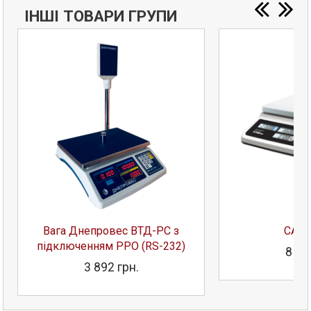
ІНШІ ТОВАРИ ГРУПИ
Вага Днепровес ВТД-РС з
CAS P
підключенням РРО (RS-232)
8 17
3 892 грн.