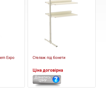
ern Expo
Стелаж під бонети
Ціна договірна
Дізнатись
ЦІНУ