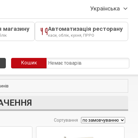
Українська
я магазину
Автоматизація ресторану
блік
каси, облік, кухня, ПРРО
Кошик
Немає товарів
зинів
АЧЕННЯ
Сортування