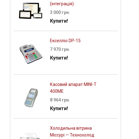
(інтеграція)
3 000 грн.
Купити!
Екселліо DP-15
7 970 грн.
Купити!
Касовий апарат MINI-Т
400ME
8 964 грн.
Купити!
Холодильна вітрина
Міссурі — Технохолод