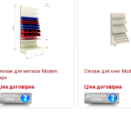
телаж для метизів Modern
Стелаж для книг Mod
xpo
іна договірна
Ціна договірна
Дізнатись
Дізнатись
ЦІНУ
ЦІНУ