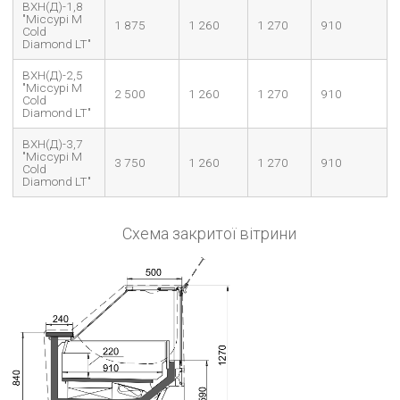
ВХН(Д)-1,8
"Міссурі М
1 875
1 260
1 270
910
Cold
Diamond LT"
ВХН(Д)-2,5
"Міссурі М
2 500
1 260
1 270
910
Cold
Diamond LT"
ВХН(Д)-3,7
"Міссурі М
3 750
1 260
1 270
910
Cold
Diamond LT"
Схема закритої вітрини