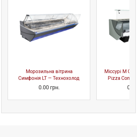
Морозильна вітрина
Міссурі М Col
Симфонія LT — Технохолод
Pizza Combi
0.00 грн.
0.00