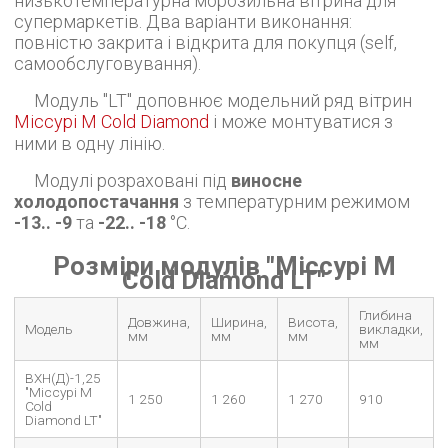
низькотемпературна морозильна вітрина для
супермаркетів. Два варіанти виконання:
повністю закрита і відкрита для покупця (self,
самообслуговування).
Модуль "LT" доповнює модельний ряд вітрин
Міссурі М Cold Diamond
і може монтуватися з
ними в одну лінію.
Модулі розраховані під
виносне
холодопостачання
з температурним режимом
-13.. -9
та
-22.. -18
°С.
Розміри модулів "Міссурі М
Cold Diamond LT"
Глибина
Довжина,
Ширина,
Висота,
Модель
викладки,
мм
мм
мм
мм
ВХН(Д)-1,25
"Міссурі М
1 250
1 260
1 270
910
Cold
Diamond LT"