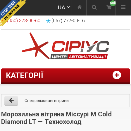
null
UA
(050) 373-00-60
(067) 777-00-16
КАТЕГОРІЇ
Спеціалізовані вітрини
Морозильна вітрина Міссурі М Cold
Diamond LT — Технохолод