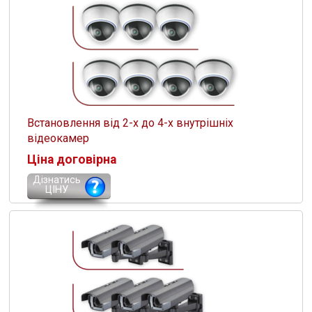
Встановлення від 2-х до 4-х внутрішніх
відеокамер
Ціна договірна
Дізнатись
ЦІНУ