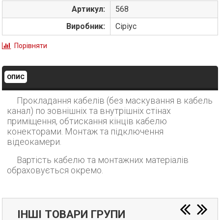
Артикул:
568
Виробник:
Сіріус
Порівняти
ОПИС
Прокладання кабелів (без маскування в кабель
канал) по зовнішніх та внутрішніх стінах
приміщення, обтискання кінців кабелю
конекторами. Монтаж та підключення
відеокамери.
Вартість кабелю та монтажних матеріалів
обраховується окремо.
ІНШІ ТОВАРИ ГРУПИ