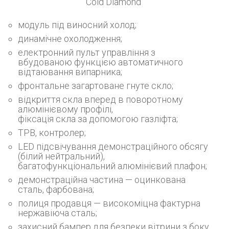
Cold Diamond"
модуль під виносний холод;
динамічне охолодження;
електронний пульт управління з
вбудованою функцією автоматичного
відтаювання випарника;
фронтальне загартоване гнуте скло;
відкриття скла вперед в поворотному
алюмінієвому профілі,
фіксація скла за допомогою газліфта;
ТРВ, контролер;
LED підсвічування демонстраційного обсягу
(білий нейтральний),
багатофункціональний алюмінієвий плафон;
демонстраційна частина — оцинкована
сталь, фарбована;
полиця продавця — високоміцна фактурна
нержавіюча сталь;
захисний бампер для безпеки вітрини з боку