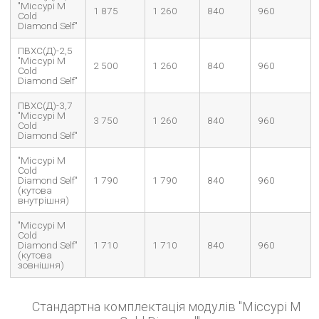
"Міссурі М
1 875
1 260
840
960
Cold
Diamond Self"
ПВХС(Д)-2,5
"Міссурі М
2 500
1 260
840
960
Cold
Diamond Self"
ПВХС(Д)-3,7
"Міссурі М
3 750
1 260
840
960
Cold
Diamond Self"
"Міссурі М
Cold
Diamond Self"
1 790
1 790
840
960
(кутова
внутрішня)
"Міссурі М
Cold
Diamond Self"
1 710
1 710
840
960
(кутова
зовнішня)
Стандартна комплектація модулів "Міссурі М