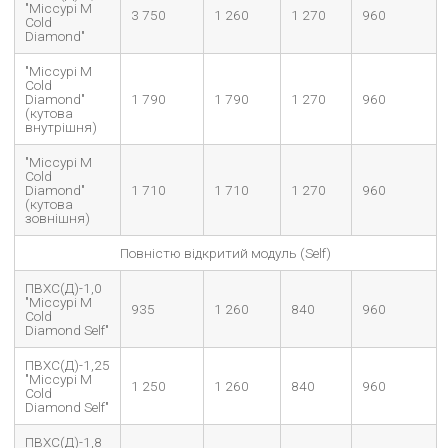
"Міссурі М
3 750
1 260
1 270
960
Cold
Diamond"
"Міссурі М
Cold
Diamond"
1 790
1 790
1 270
960
(кутова
внутрішня)
"Міссурі М
Cold
Diamond"
1 710
1 710
1 270
960
(кутова
зовнішня)
Повністю відкритий модуль (Self)
ПВХС(Д)-1,0
"Міссурі М
935
1 260
840
960
Cold
Diamond Self"
ПВХС(Д)-1,25
"Міссурі М
1 250
1 260
840
960
Cold
Diamond Self"
ПВХС(Д)-1,8