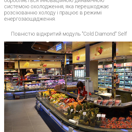
обробляється інноваційною динамічною
системою охолодження, яка перешкоджає
розсіюванню холоду і працює в режимі
енергозаощадження.
Повністю відкритий модуль "Cold Diamond" Self