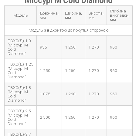
"Міссурі М Cold Diamond"
Глибина
Довжина,
Ширина,
Висота,
Модель
викладки,
мм
мм
мм
мм
Модуль з відкритою до покупця стороною
ПВХС(Д)-1,0
"Міссурі М
935
1 260
1 270
960
Cold
Diamond"
ПВХС(Д)-1,25
"Міссурі М
1 250
1 260
1 270
960
Cold
Diamond"
ПВХС(Д)-1,8
"Міссурі М
1 875
1 260
1 270
960
Cold
Diamond"
ПВХС(Д)-2,5
"Міссурі М
2 500
1 260
1 270
960
Cold
Diamond"
ПВХС(Д)-3,7