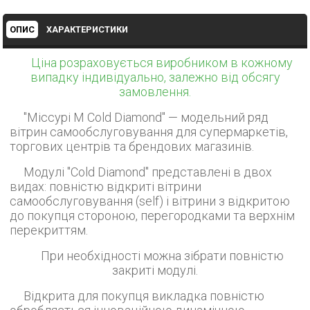
ОПИС
ХАРАКТЕРИСТИКИ
Ціна розраховується виробником в кожному
випадку індивідуально, залежно від обсягу
замовлення.
"Міссурі М Cold Diamond" — модельний ряд
вітрин самообслуговування для супермаркетів,
торгових центрів та брендових магазинів.
Модулі "Cold Diamond" представлені в двох
видах: повністю відкриті вітрини
самообслуговування (self) і вітрини з відкритою
до покупця стороною, перегородками та верхнім
перекриттям.
При необхідності можна зібрати повністю
закриті модулі.
Відкрита для покупця викладка повністю