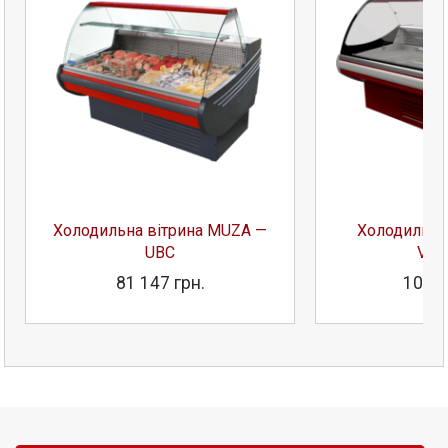
Холодильна вітрина MUZA —
Холодильна 
UBC
VGL
81 147 грн.
108 7