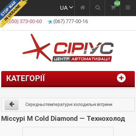
null
UA
(050) 373-00-60
(067) 777-00-16
КАТЕГОРІЇ
Середньотемпературні холодильні вітрини
Міссурі М Cold Diamond — Технохолод