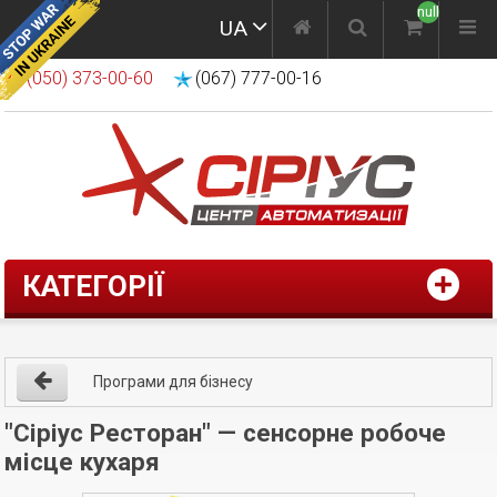
null
UA
(050) 373-00-60
(067) 777-00-16
КАТЕГОРІЇ
Програми для бізнесу
"Сіріус Ресторан" — сенсорне робоче
місце кухаря