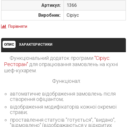
Артикул:
1366
Виробник:
Сіріус
Порівняти
ОПИС
ХАРАКТЕРИСТИКИ
Функціональний додаток програми
"Сіріус:
Ресторан"
для опрацювання замовлень на кухні
шеф-кухарем.
Функціонал:
автоматичне відображення замовлень після
створення офіціантом;
відображення модифікаторів кожної окремої
страви;
проставлення статусів "готується", "видано",
"відмовлено" (відображаються у відкритих