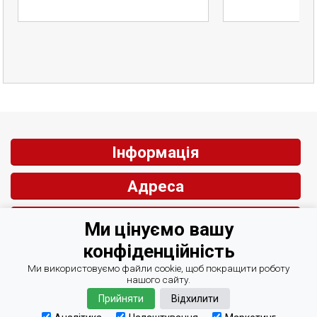
Інформація
Адреса
Контакти
Ми цінуємо вашу
конфіденційність
Зворотній зв'язок
Ми використовуємо файли cookie, щоб покращити роботу
нашого сайту.
Прийняти
Відхилити
© СІРІУС Центр Автоматизації 2007-2026
Курси валют Мінфін