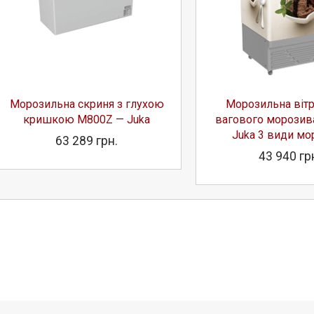
Морозильна скриня з глухою
Морозильна вітр
кришкою M800Z — Juka
вагового морозив
Juka 3 види мо
63 289 грн.
43 940 гр