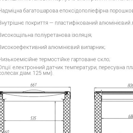
Надміцна багатошарова епоксідополіефірна порошков
Внутрішнє покриття — пластифікований алюмінієвий 
Високощільна поліуретанова ізоляція;
Високоефективний алюмінієвий випарник;
Низькоемісійне термостійке гартоване скло;
Опції: електронний датчик температури, пересувна пла
колесах діам. 125 мм).