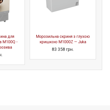
ина для
Морозильна скриня з глухою
а M100Q -
кришкою M1000Z — Juka
розива
83 358 грн.
н.