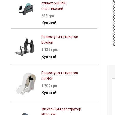
етикетки IDPRT
пластиковий
638 грн.
Купити!
Розмотувач етикеток
Bixolon
1 137 грн.
Купити!
Розмотувач етикеток
GoDEX
1 204 грн.
Купити!
Фіскальний реєстратор
FR90.XM