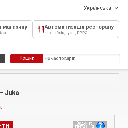
Українська
я магазину
Автоматизація ресторану
блік
каси, облік, кухня, ПРРО
Кошик
Немає товарів
— Juka
.
Задайте
ити!
ПИТАННЯ