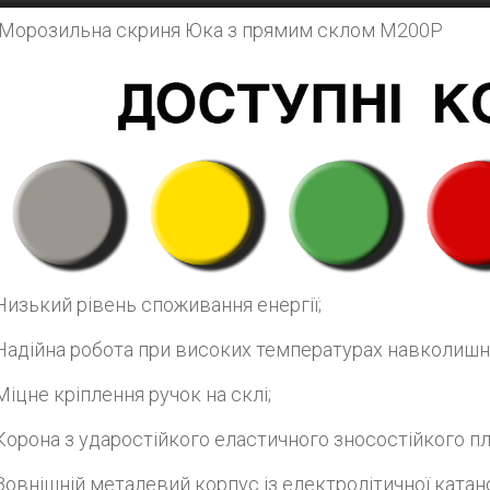
Морозильна скриня Юка з прямим склом M200P
Дізнатись більше
Низький рівень споживання енергії;
Надійна робота при високих температурах навколиш
Міцне кріплення ручок на склі;
Корона з ударостійкого еластичного зносостійкого пл
Зовнішній металевий корпус із електролітичної катаної