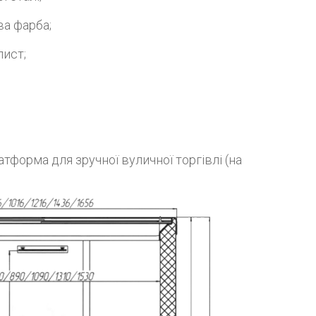
а фарба;
лист;
тформа для зручної вуличної торгівлі (на