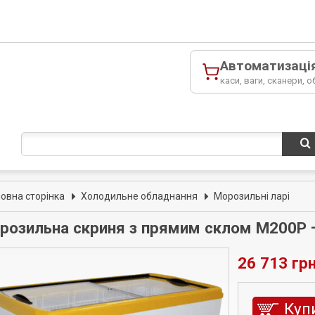
Автоматизаці
каси, ваги, сканери, о
ловна сторінка
Холодильне обладнання
Морозильні ларі
розильна скриня з прямим склом M200P 
26 713 грн
Куп