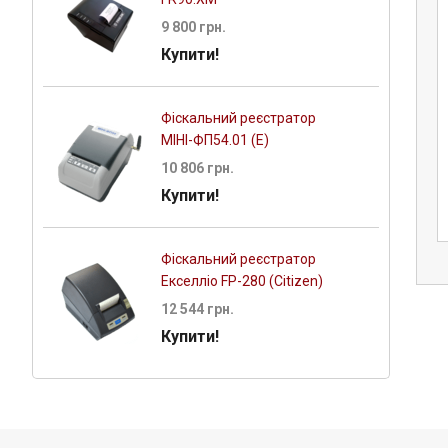
9 800 грн.
Купити!
Фіскальний реєстратор
МІНІ-ФП54.01 (E)
риня з гнутим
Морозильна скриня з гнутим
10 806 грн.
0S — Juka
склом M400S — Juka
Купити!
 грн.
32 878 грн.
Фіскальний реєстратор
Екселліо FP-280 (Citizen)
12 544 грн.
Купити!