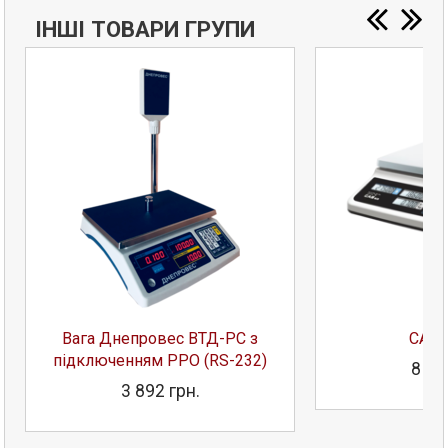
ІНШІ ТОВАРИ ГРУПИ
Вага Днепровес ВТД-РС з
CAS P
підключенням РРО (RS-232)
8 17
3 892 грн.