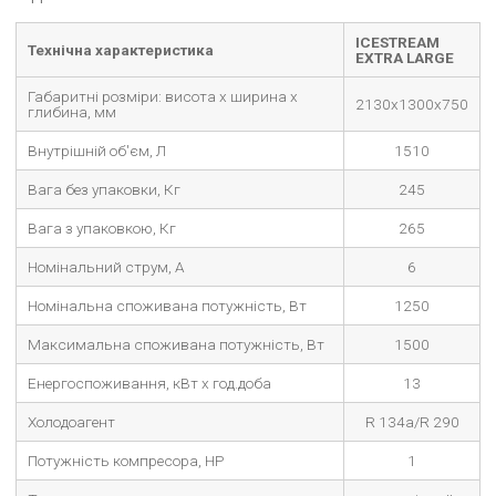
ICESTREAM
Технічна характеристика
EXTRA LARGE
Габаритні розміри: висота х ширина х
2130x1300x750
глибина, мм
Внутрішній об'єм, Л
1510
Вага без упаковки, Кг
245
Вага з упаковкою, Кг
265
Номінальний струм, А
6
Номінальна споживана потужність, Вт
1250
Максимальна споживана потужність, Вт
1500
Енергоспоживання, кВт х год.доба
13
Холодоагент
R 134a/R 290
Потужність компресора, HP
1