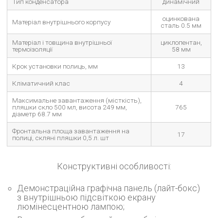
Тип конденсатора
динамічний
оцинкована
Матеріал внутрішнього корпусу
сталь 0.5 мм
Матеріал і товщина внутрішньої
циклопентан,
термоізоляції
58 мм
Крок установки полиць, мм
13
Кліматичний клас
4
Максимальне завантаження (місткість),
пляшки скло 500 мл, висота 249 мм,
765
діаметр 68.7 мм
Фронтальна площа завантаження на
17
полиці, скляні пляшки 0,5 л. шт
Конструктивні особливості:
Демонстраційна графічна панель (лайт-бокс)
з внутрішньою підсвіткою екрану
люмінесцентною лампою;