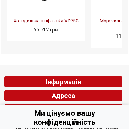
Холодильна шафа Juka VD75G
Морозильна 
J
66 512 грн.
116 2
Інформація
Адреса
Контакти
Ми цінуємо вашу
конфіденційність
Зворотній зв'язок