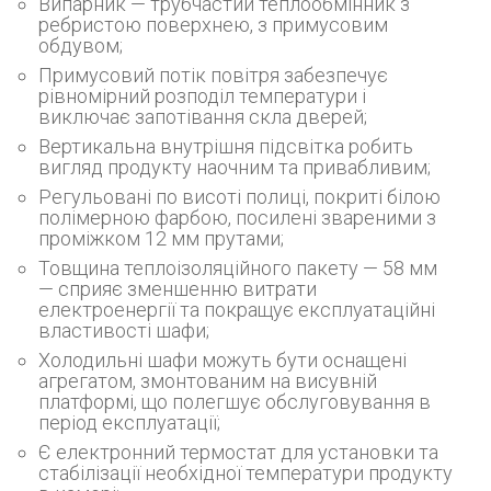
Випарник — трубчастий теплообмінник з
ребристою поверхнею, з примусовим
обдувом;
Примусовий потік повітря забезпечує
рівномірний розподіл температури і
виключає запотівання скла дверей;
Вертикальна внутрішня підсвітка робить
вигляд продукту наочним та привабливим;
Регульовані по висоті полиці, покриті білою
полімерною фарбою, посилені звареними з
проміжком 12 мм прутами;
Товщина теплоізоляційного пакету — 58 мм
— сприяє зменшенню витрати
електроенергії та покращує експлуатаційні
властивості шафи;
Холодильні шафи можуть бути оснащені
агрегатом, змонтованим на висувній
платформі, що полегшує обслуговування в
період експлуатації;
Є електронний термостат для установки та
стабілізації необхідної температури продукту