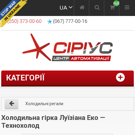
null
UA
(050) 373-00-60
(067) 777-00-16
КАТЕГОРІЇ
Холодильні регали
Холодильна гірка Луїзіана Еко —
Технохолод