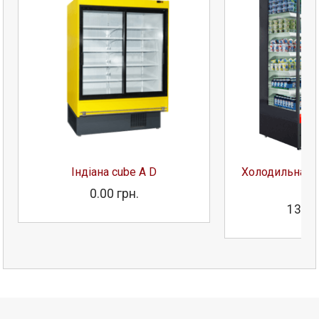
Індіана cube A D
Холодильна гі
— 
0.00 грн.
133 1