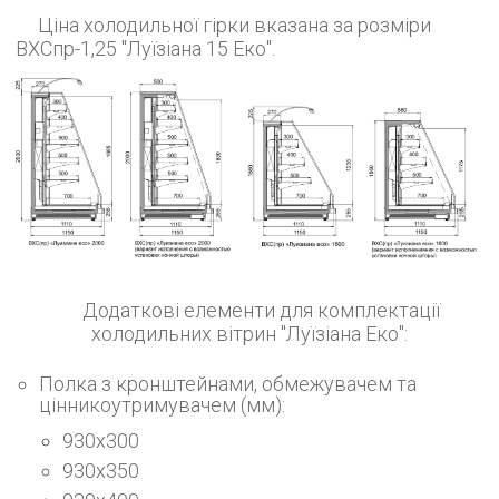
Ціна холодильної гірки вказана за розміри
ВХСпр-1,25 "Луїзіана 15 Еко".
Додаткові елементи для комплектації
холодильних вітрин "Луїзіана Еко":
Полка з кронштейнами, обмежувачем та
цінникоутримувачем (мм):
930х300
930х350